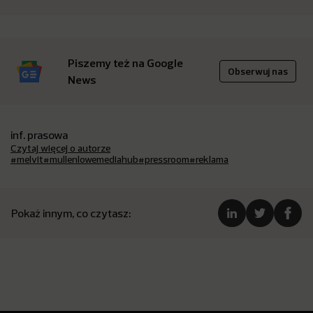
Piszemy też na Google
Obserwuj nas
News
inf. prasowa
Czytaj więcej o autorze
#melvit
#mullenlowemediahub
#pressroom
#reklama
Pokaż innym, co czytasz: