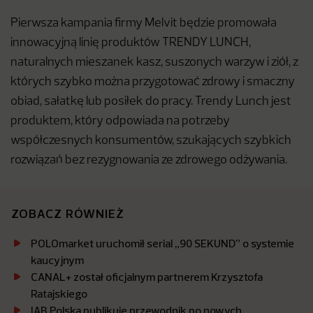
Pierwsza kampania firmy Melvit będzie promowała
innowacyjną linię produktów TRENDY LUNCH,
naturalnych mieszanek kasz, suszonych warzyw i ziół, z
których szybko można przygotować zdrowy i smaczny
obiad, sałatkę lub posiłek do pracy. Trendy Lunch jest
produktem, który odpowiada na potrzeby
współczesnych konsumentów, szukających szybkich
rozwiązań bez rezygnowania ze zdrowego odżywania.
ZOBACZ RÓWNIEŻ
POLOmarket uruchomił serial „90 SEKUND” o systemie
kaucyjnym
CANAL+ został oficjalnym partnerem Krzysztofa
Ratajskiego
IAB Polska publikuje przewodnik po nowych