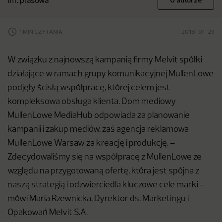
inf. prasowa
O autorze
1 MIN CZYTANIA
2018-01-29
W związku z najnowszą kampanią firmy Melvit spółki
działające w ramach grupy komunikacyjnej MullenLowe
podjęły ścisłą współpracę, której celem jest
kompleksowa obsługa klienta. Dom mediowy
MullenLowe MediaHub odpowiada za planowanie
kampanii i zakup mediów, zaś agencja reklamowa
MullenLowe Warsaw za kreację i produkcję. –
Zdecydowaliśmy się na współpracę z MullenLowe ze
względu na przygotowaną ofertę, która jest spójna z
naszą strategią i odzwierciedla kluczowe cele marki –
mówi Maria Rzewnicka, Dyrektor ds. Marketingu i
Opakowań Melvit S.A.