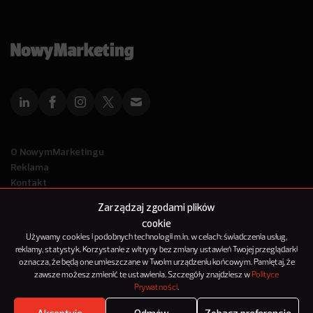
O NowymMarketingu
Reklama
Kontakt
Polityka Prywatności
Zarządzaj zgodami plików
Kanał RSS
cookie
Mapa artykułów
Używamy cookies i podobnych technologii m.in. w celach: świadczenia usług,
reklamy, statystyk. Korzystanie z witryny bez zmiany ustawień Twojej przeglądarki
oznacza, że będą one umieszczane w Twoim urządzeniu końcowym. Pamiętaj, że
© 2012-2025
zawsze możesz zmienić te ustawienia. Szczegóły znajdziesz w
Polityce
NowyMarketing jest marką 143Media Sp. z o.o.
Prywatności
.