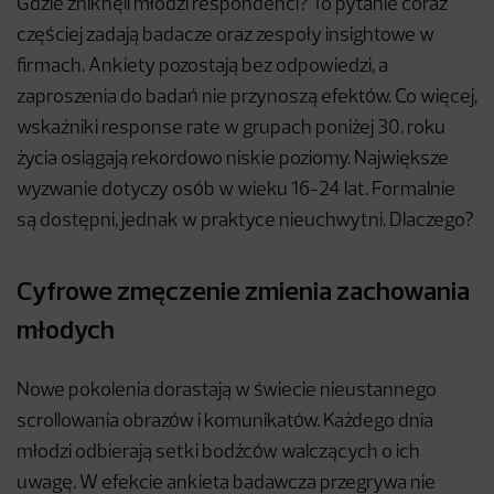
Gdzie zniknęli młodzi respondenci? To pytanie coraz
częściej zadają badacze oraz zespoły insightowe w
firmach. Ankiety pozostają bez odpowiedzi, a
zaproszenia do badań nie przynoszą efektów. Co więcej,
wskaźniki response rate w grupach poniżej 30. roku
życia osiągają rekordowo niskie poziomy. Największe
wyzwanie dotyczy osób w wieku 16-24 lat. Formalnie
są dostępni, jednak w praktyce nieuchwytni. Dlaczego?
Cyfrowe zmęczenie zmienia zachowania
młodych
Nowe pokolenia dorastają w świecie nieustannego
scrollowania obrazów i komunikatów. Każdego dnia
młodzi odbierają setki bodźców walczących o ich
uwagę. W efekcie ankieta badawcza przegrywa nie