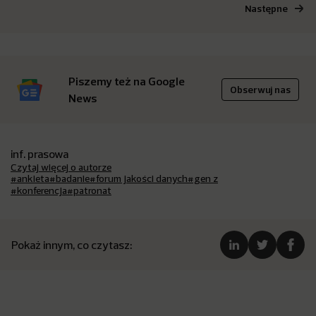
Następne
Piszemy też na Google
Obserwuj nas
News
inf. prasowa
Czytaj więcej o autorze
#ankieta
#badanie
#forum jakości danych
#gen z
#konferencja
#patronat
Pokaż innym, co czytasz: