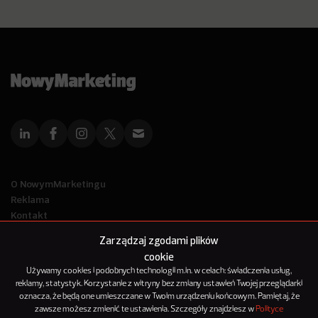
O NowymMarketingu
Reklama
Kontakt
Polityka Prywatności
Zarządzaj zgodami plików
Kanał RSS
cookie
Mapa artykułów
Używamy cookies i podobnych technologii m.in. w celach: świadczenia usług,
reklamy, statystyk. Korzystanie z witryny bez zmiany ustawień Twojej przeglądarki
oznacza, że będą one umieszczane w Twoim urządzeniu końcowym. Pamiętaj, że
© 2012-2025
zawsze możesz zmienić te ustawienia. Szczegóły znajdziesz w
Polityce