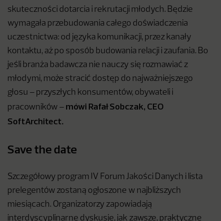
skuteczności dotarcia i rekrutacji młodych. Będzie
wymagała przebudowania całego doświadczenia
uczestnictwa: od języka komunikacji, przez kanały
kontaktu, aż po sposób budowania relacji i zaufania. Bo
jeśli branża badawcza nie nauczy się rozmawiać z
młodymi, może stracić dostęp do najważniejszego
głosu – przyszłych konsumentów, obywateli i
mówi Rafał Sobczak, CEO
pracowników –
SoftArchitect.
Save the date
Szczegółowy program IV Forum Jakości Danych i lista
prelegentów zostaną ogłoszone w najbliższych
miesiącach. Organizatorzy zapowiadają
interdyscyplinarne dyskusje, jak zawsze, praktyczne