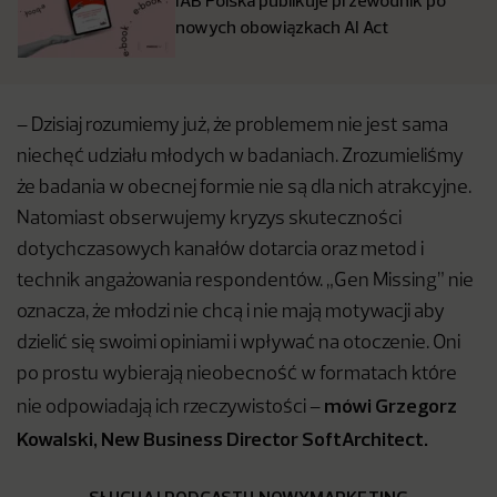
IAB Polska publikuje przewodnik po
nowych obowiązkach AI Act
– Dzisiaj rozumiemy już, że problemem nie jest sama
niechęć udziału młodych w badaniach. Zrozumieliśmy
że badania w obecnej formie nie są dla nich atrakcyjne.
Natomiast obserwujemy kryzys skuteczności
dotychczasowych kanałów dotarcia oraz metod i
technik angażowania respondentów. „Gen Missing” nie
oznacza, że młodzi nie chcą i nie mają motywacji aby
dzielić się swoimi opiniami i wpływać na otoczenie. Oni
po prostu wybierają nieobecność w formatach które
mówi Grzegorz
nie odpowiadają ich rzeczywistości –
Kowalski, New Business Director SoftArchitect.