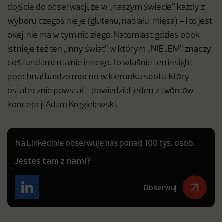
dojście do obserwacji, że w „naszym świecie” każdy z
wyboru czegoś nie je (glutenu, nabiału, mięsa) – i to jest
okej, nie ma w tym nic złego. Natomiast gdzieś obok
istnieje też ten „inny świat” w którym „NIE JEM” znaczy
coś fundamentalnie innego. To właśnie ten insight
popchnął bardzo mocno w kierunku spotu, który
ostatecznie powstał – powiedział jeden z twórców
koncepcji Adam Kręgielewski.
Na LinkedInie obserwuje nas ponad 100 tys. osób.
Jesteś tam z nami?
Obserwuj