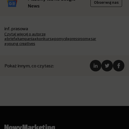
Obserwuj nas
News
inf. prasowa
Czytaj więcej o autorze
#brief
#kampania
#konkurs
#pomysł
#pressroom
#sar
#young creatives
Pokaż innym, co czytasz: