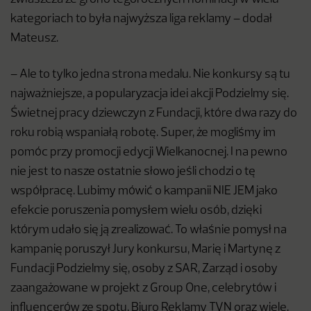
kategoriach to była najwyższa liga reklamy – dodał
Mateusz.
– Ale to tylko jedna strona medalu. Nie konkursy są tu
najważniejsze, a popularyzacja idei akcji Podzielmy się.
Świetnej pracy dziewczyn z Fundacji, które dwa razy do
roku robią wspaniałą robotę. Super, że mogliśmy im
pomóc przy promocji edycji Wielkanocnej. I na pewno
nie jest to nasze ostatnie słowo jeśli chodzi o tę
współpracę. Lubimy mówić o kampanii NIE JEM jako
efekcie poruszenia pomysłem wielu osób, dzięki
którym udało się ją zrealizować. To właśnie pomysł na
kampanię poruszył Jury konkursu, Marię i Martynę z
Fundacji Podzielmy się, osoby z SAR, Zarząd i osoby
zaangażowane w projekt z Group One, celebrytów i
influencerów ze spotu, Biuro Reklamy TVN oraz wiele,