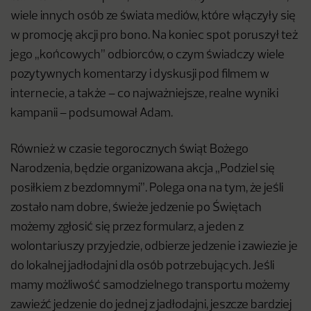
wiele innych osób ze świata mediów, które włączyły się
w promocję akcji pro bono. Na koniec spot poruszył też
jego „końcowych” odbiorców, o czym świadczy wiele
pozytywnych komentarzy i dyskusji pod filmem w
internecie, a także – co najważniejsze, realne wyniki
kampanii – podsumował Adam.
Również w czasie tegorocznych świąt Bożego
Narodzenia, będzie organizowana akcja „Podziel się
posiłkiem z bezdomnymi”. Polega ona na tym, że jeśli
zostało nam dobre, świeże jedzenie po Świętach
możemy zgłosić się przez formularz, a jeden z
wolontariuszy przyjedzie, odbierze jedzenie i zawiezie je
do lokalnej jadłodajni dla osób potrzebujących. Jeśli
mamy możliwość samodzielnego transportu możemy
zawieźć jedzenie do jednej z jadłodajni, jeszcze bardziej