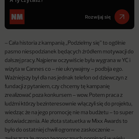
Rozwijaj się
– Cała historia z kampanią „Podzielmy się” to ogólnie
pasmo niespodzianek będących źródłem motywacji do
dalszej pracy. Najpierw oczywiście była wygrana w YC i
wizyta w Cannes co – nie ukrywajmy – podbija ego.
Ważniejszy był dla nas jednak telefon od dziewczyn z
fundacji z pytaniem, czy chcemy tę kampanię
zrealizować poza konkursem – wow. Potem praca z
ludźmi którzy bezinteresownie włączyli się do projektu,
wiedząc że na jego promocję nie ma budżetu – to super
doświadczenia. Ale złota statuetka w Mixx Awards to
było do ostatniej chwili ogromne zaskoczenie –
zwłaszcza że grono tegorocznych nominacji w wielu