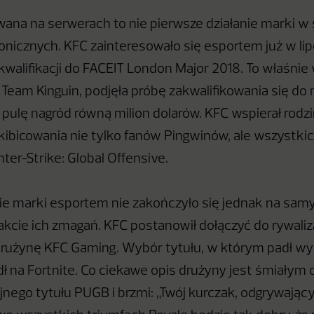
wana na serwerach to nie pierwsze działanie marki w
onicznych. KFC zainteresowało się esportem już w li
 kwalifikacji do FACEIT London Major 2018. To właśni
Team Kinguin, podjęła próbę zakwalifikowania się do
o pulę nagród równą milion dolarów. KFC wspierał rod
kibicowania nie tylko fanów Pingwinów, ale wszystki
ter-Strike: Global Offensive.
e marki esportem nie zakończyło się jednak na sam
kcie ich zmagań. KFC postanowił dołączyć do rywaliza
rużynę KFC Gaming. Wybór tytułu, w którym padł wy
adł na Fortnite. Co ciekawe opis drużyny jest śmiałym
nego tytułu PUGB i brzmi: „Twój kurczak, odgrywający