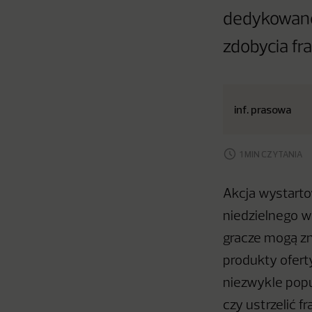
dedykowanej
zdobycia fr
inf. prasowa
1 MIN CZYTANIA
Akcja wystarto
niedzielnego w
gracze mogą zn
produkty ofert
niezwykle popu
czy ustrzelić 