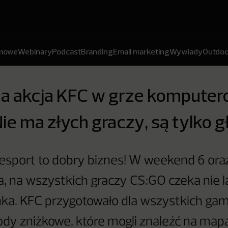
amowe
Webinary
Podcast
Branding
Email marketing
Wywiady
Outdoo
na akcja KFC w grze komputer
ie ma złych graczy, są tylko g
 esport to dobry biznes! W weekend 6 ora
a, na wszystkich graczy CS:GO czeka nie 
nka. KFC przygotowało dla wszystkich ga
ody zniżkowe, które mogli znaleźć na ma