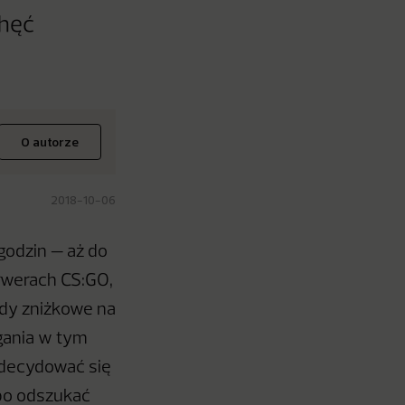
chęć
O autorze
2018-10-06
godzin — aż do
erwerach CS:GO,
ody zniżkowe na
gania w tym
zdecydować się
lbo odszukać