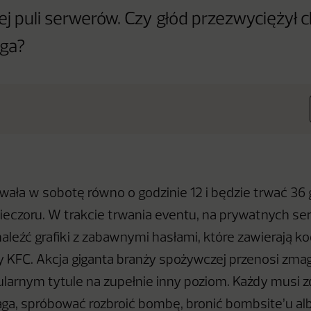
 puli serwerów. Czy głód przezwyciężył 
aga?
wała w sobotę równo o godzinie 12 i będzie trwać 36 
ieczoru. W trakcie trwania eventu, na prywatnych s
aleźć grafiki z zabawnymi hasłami, które zawierają k
y KFC. Akcja giganta branży spożywczej przenosi zma
larnym tytule na zupełnie inny poziom. Każdy musi 
fraga, spróbować rozbroić bombę, bronić bombsite’u a