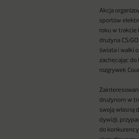
Akcja organizo
sportów elektr
roku w trakcie
drużyna CS:GO 
świata i walki 
zachęcając do 
rozgrywek Coun
Zainteresowani
drużynom w tra
swoją własną d
dywizji, przyp
do konkurencyj