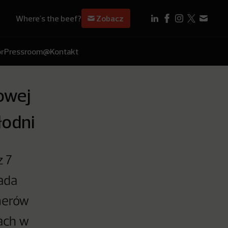
Where's the beef?
Zobacz
r
Pressroom
@Kontakt
owej
łodni
z 7
lada
merów
pach w