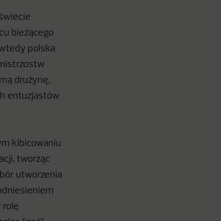
 świecie
pcu bieżącego
e wtedy polska
 mistrzostw
zimą drużynę,
ch entuzjastów
ym kibicowaniu
cji, tworząc
bór utworzenia
 odniesieniem
 rolę