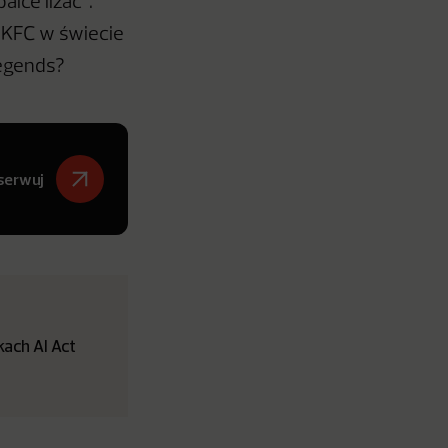
lce lizać”.
 KFC w świecie
Legends?
serwuj
ach AI Act