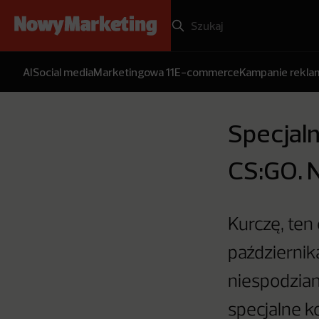
AI
Social media
Marketingowa 11
E-commerce
Kampanie rekl
Specjal
CS:GO. N
Kurczę, ten
październik
niespodzia
specjalne k