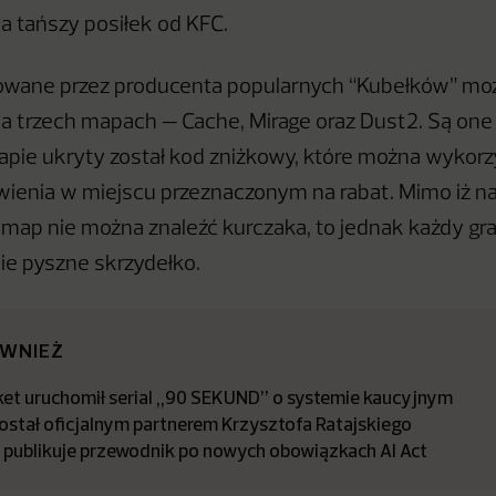
a tańszy posiłek od KFC.
towane przez producenta popularnych “Kubełków” mo
i na trzech mapach — Cache, Mirage oraz Dust2. Są one
mapie ukryty został kod zniżkowy, które można wykor
ówienia w miejscu przeznaczonym na rabat. Mimo iż na
ap nie można znaleźć kurczaka, to jednak każdy gr
bie pyszne skrzydełko.
ÓWNIEŻ
t uruchomił serial „90 SEKUND” o systemie kaucyjnym
stał oficjalnym partnerem Krzysztofa Ratajskiego
a publikuje przewodnik po nowych obowiązkach AI Act