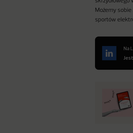
skrzydłowego w
Możemy sobie z
sportów elektr
Na L
Jes