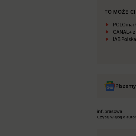
TO MOŻE C
POLOmarke
CANAL+ zo
IAB Polsk
Piszemy
inf. prasowa
Czytaj więcej o auto