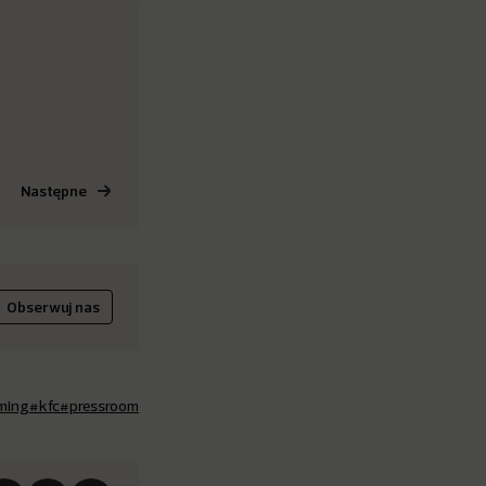
Następne
Obserwuj nas
ming
#kfc
#pressroom