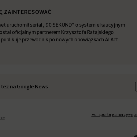
IĘ ZAINTERESOWAĆ
t uruchomił serial „90 SEKUND” o systemie kaucyjnym
stał oficjalnym partnerem Krzysztofa Ratajskiego
a publikuje przewodnik po nowych obowiązkach AI Act
 też na Google News
#e-sport
#gamerzy
#ga
rze