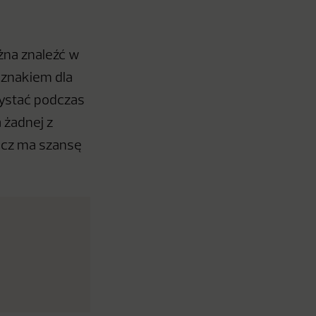
żna znaleźć w
 znakiem dla
zystać podczas
 żadnej z
acz ma szansę