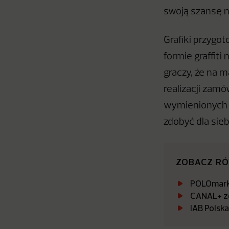
swoją szansę n
Grafiki przygo
formie graffit
graczy, że na 
realizacji zam
wymienionych m
zdobyć dla sie
ZOBACZ R
POLOmarke
CANAL+ zo
IAB Polsk