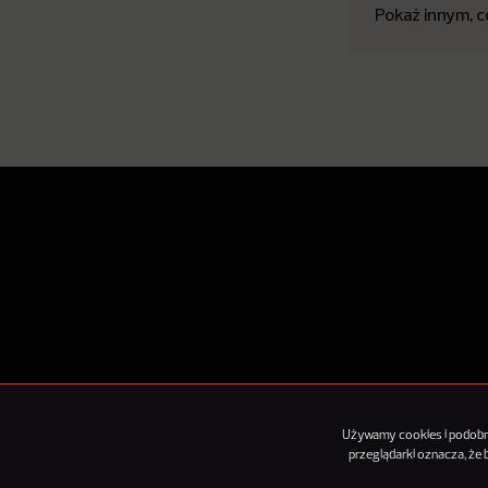
Pokaż innym, c
O Nowy
Używamy cookies i podobnyc
przeglądarki oznacza, że