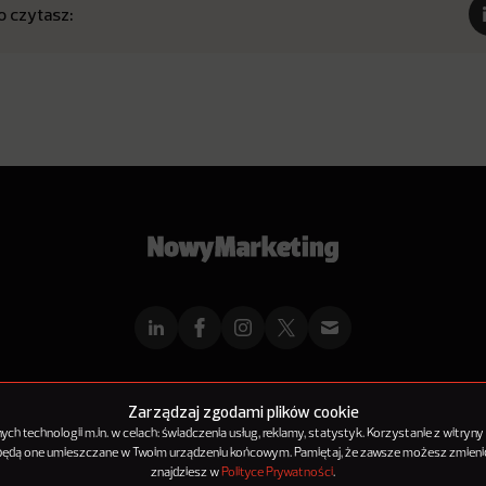
o czytasz:
mMarketingu
Reklama
Kontakt
Polityka Prywatności
Kanał RSS
Mapa ar
Zarządzaj zgodami plików cookie
h technologii m.in. w celach: świadczenia usług, reklamy, statystyk. Korzystanie z witryny
 będą one umieszczane w Twoim urządzeniu końcowym. Pamiętaj, że zawsze możesz zmienić
© 2012-2025
NowyMarketing jest marką 143Media Sp. z o.o.
znajdziesz w
Polityce Prywatności
.