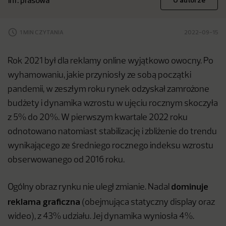
inf. prasowa
O autorze
1 MIN CZYTANIA
2022-09-15
Rok 2021 był dla reklamy online wyjątkowo owocny. Po
wyhamowaniu, jakie przyniosły ze sobą początki
pandemii, w zeszłym roku rynek odzyskał zamrożone
budżety i dynamika wzrostu w ujęciu rocznym skoczyła
z 5% do 20%. W pierwszym kwartale 2022 roku
odnotowano natomiast stabilizację i zbliżenie do trendu
wynikającego ze średniego rocznego indeksu wzrostu
obserwowanego od 2016 roku.
dominuje
Ogólny obraz rynku nie uległ zmianie. Nadal
reklama graficzna
(obejmująca statyczny display oraz
wideo), z 43% udziału. Jej dynamika wyniosła 4%.