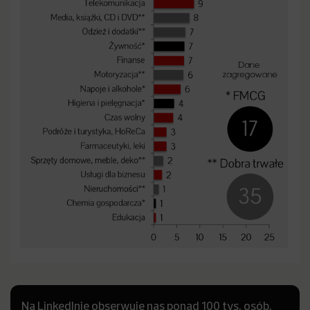
Na LinkedInie obserwuje nas ponad 100 tys. osób.