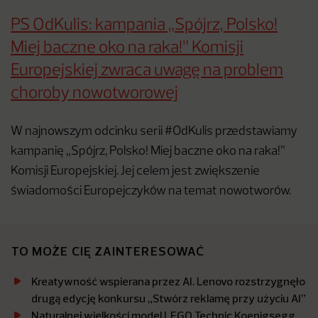
PS OdKulis: kampania „Spójrz, Polsko!
Miej baczne oko na raka!” Komisji
Europejskiej zwraca uwagę na problem
choroby nowotworowej
W najnowszym odcinku serii #OdKulis przedstawiamy
kampanię „Spójrz, Polsko! Miej baczne oko na raka!”
Komisji Europejskiej. Jej celem jest zwiększenie
świadomości Europejczyków na temat nowotworów.
TO MOŻE CIĘ ZAINTERESOWAĆ
Kreatywność wspierana przez AI. Lenovo rozstrzygnęło
drugą edycję konkursu „Stwórz reklamę przy użyciu AI”
Naturalnej wielkości model LEGO Technic Koenigsegg