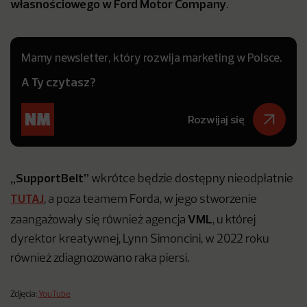
własnościowego w Ford Motor Company
.
Mamy newsletter, który rozwija marketing w Polsce.
A Ty czytasz?
Rozwijaj się
„SupportBelt”
wkrótce będzie dostępny nieodpłatnie
TUTAJ
, a poza teamem Forda, w jego stworzenie
VML
zaangażowały się również agencja
, u której
dyrektor kreatywnej, Lynn Simoncini, w 2022 roku
również zdiagnozowano raka piersi.
Zdjęcia:
YouTube