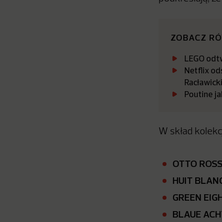
ZOBACZ R
LEGO odtw
Netflix o
Racławicki
Poutine ja
W skład kolekc
OTTO ROS
HUIT BLAN
GREEN EIG
BLAUE ACH