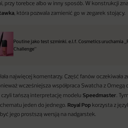
i, przy torebce albo w inny sposób. W konstrukcji znal
tawka
, która pozwala zamienić go w zegarek stojący.
Poutine jako test szminki. e.l.f. Cosmetics uruchamia
Challenge”
ała najwięcej komentarzy. Część fanów oczekiwała z
onieważ wcześniejsza współpraca Swatcha z Omegą d
Speedmaster
, czyli tańszą interpretację modelu
. Ty
Royal Pop
schematu jeden do jednego.
korzysta z języ
 być jego prostszą wersją na nadgarstek.