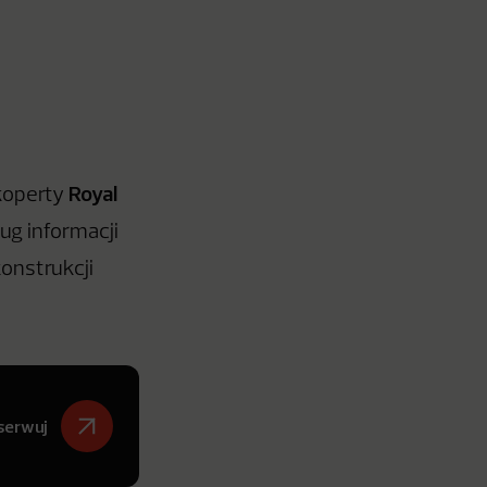
Royal
koperty
ug informacji
onstrukcji
serwuj