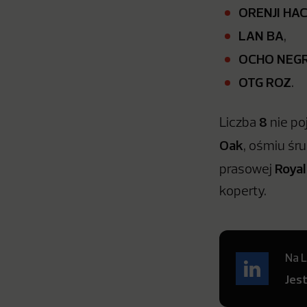
ORENJI HAC
LAN BA
,
OCHO NEG
OTG ROZ
.
8
Liczba
nie po
Oak
, ośmiu śr
Royal
prasowej
koperty.
Na L
Jes