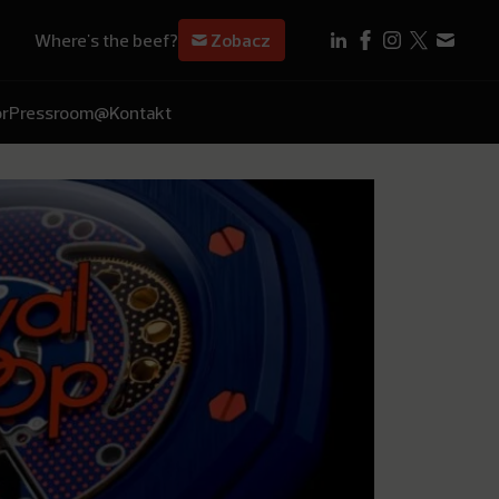
Where's the beef?
Zobacz
r
Pressroom
@Kontakt