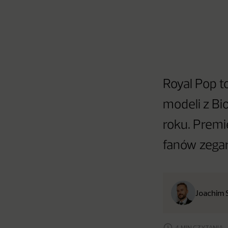
Royal Pop t
modeli z Bi
roku. Premie
fanów zega
Joachim 
4 MIN CZYTANIA