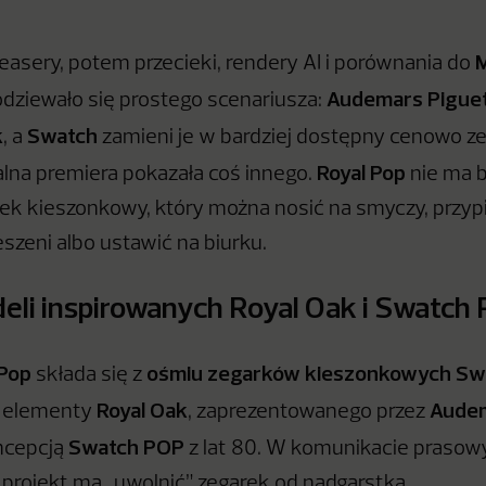
teasery, potem przecieki, rendery AI i porównania do
Audemars Pigue
dziewało się prostego scenariusza:
k
Swatch
, a
zamieni je w bardziej dostępny cenowo z
Royal Pop
jalna premiera pokazała coś innego.
nie ma b
rek kieszonkowy, który można nosić na smyczy, przypi
szeni albo ustawić na biurku.
li inspirowanych Royal Oak i Swatch
 Pop
ośmiu zegarków kieszonkowych Sw
składa się z
Royal Oak
Audem
ą elementy
, zaprezentowanego przez
Swatch POP
oncepcją
z lat 80. W komunikacie praso
e projekt ma „uwolnić” zegarek od nadgarstka.