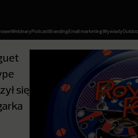
amowe
Webinary
Podcast
Branding
Email marketing
Wywiady
Outdoo
guet
ype
zył się
garka