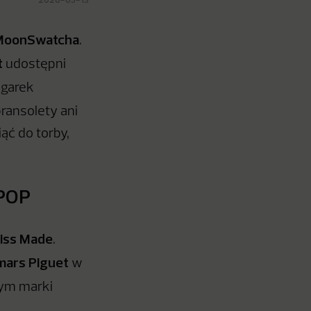
MoonSwatcha
.
t
udostępni
egarek
ransolety ani
ąć do torby,
 POP
iss Made
.
ars Piguet
w
wym marki