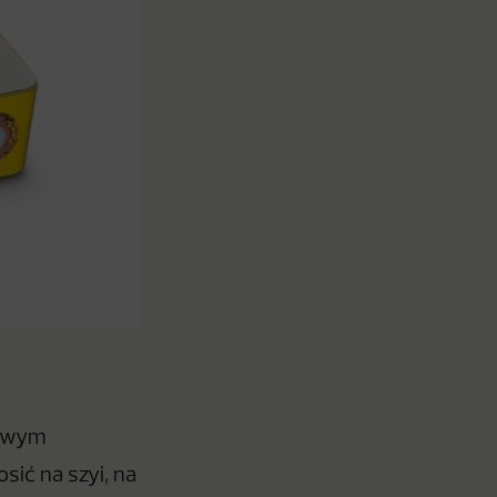
towym
sić na szyi, na