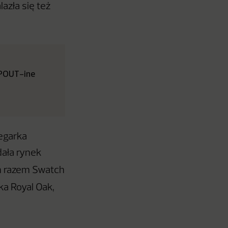
azła się też
 „POUT-ine
egarka
ała rynek
m razem Swatch
ka Royal Oak,