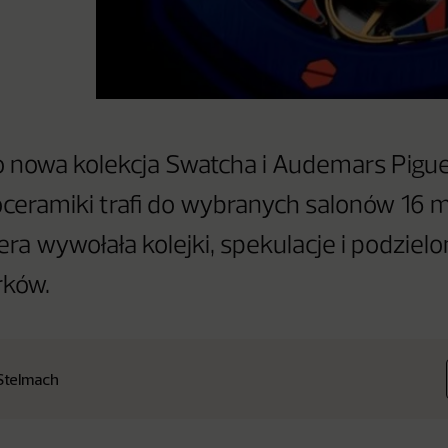
o nowa kolekcja Swatcha i Audemars Pigu
oceramiki trafi do wybranych salonów 16 
ra wywołała kolejki, spekulacje i podzielo
rków.
Stelmach