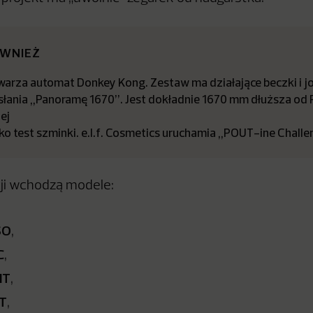
ÓWNIEŻ
arza automat Donkey Kong. Zestaw ma działające beczki i jo
dsłania „Panoramę 1670”. Jest dokładnie 1670 mm dłuższa od
ej
ko test szminki. e.l.f. Cosmetics uruchamia „POUT-ine Chall
ji wchodzą modele:
SO
,
C
,
HT
,
T
,