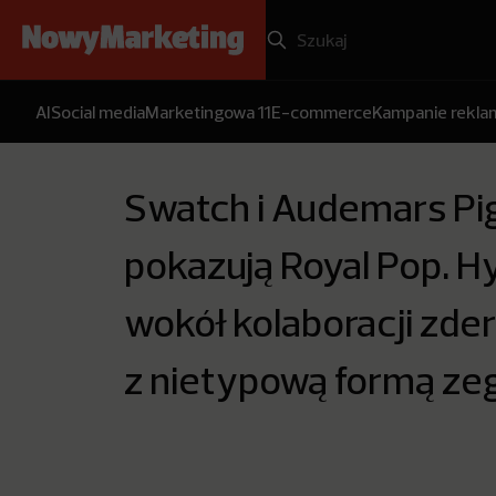
AI
Social media
Marketingowa 11
E-commerce
Kampanie rekl
Swatch i Audemars Pi
pokazują Royal Pop. H
wokół kolaboracji zder
z nietypową formą ze