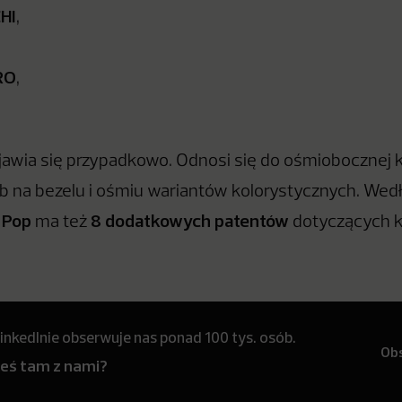
HI
,
RO
,
jawia się przypadkowo. Odnosi się do ośmiobocznej 
ub na bezelu i ośmiu wariantów kolorystycznych. Wedł
 Pop
8 dodatkowych patentów
ma też
dotyczących k
inkedInie obserwuje nas ponad 100 tys. osób.
Ob
teś tam z nami?