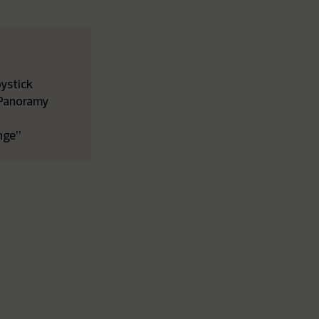
ystick
 Panoramy
enge”