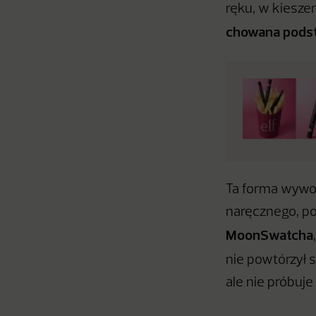
ręku, w kieszen
chowana pods
Ta forma wywoł
naręcznego, p
MoonSwatcha
nie powtórzył 
ale nie próbuje