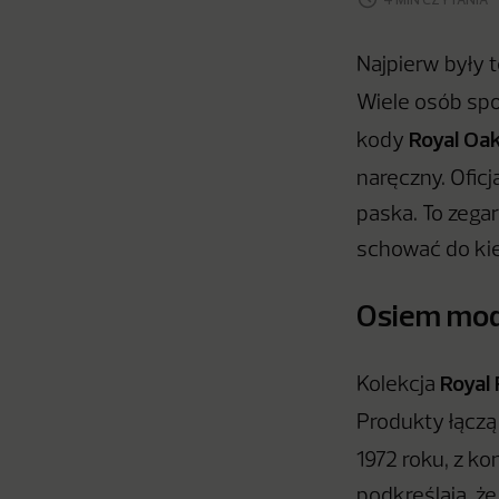
Najpierw były 
Wiele osób spo
Royal Oa
kody
naręczny. Ofic
paska. To zega
schować do kie
Osiem mode
Royal
Kolekcja
Produkty łącz
1972 roku, z k
podkreślają, ż