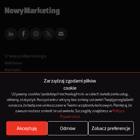
O NowymMarketingu
Reklama
Kontakt
Polityka Prywatności
Zarządzaj zgodami plików
Kanał RSS
cookie
Mapa artykułów
Używamy cookies i podobnych technologii m.in. w celach: świadczenia usług,
reklamy, statystyk. Korzystanie z witryny bez zmiany ustawień Twojej przeglądarki
oznacza, że będą one umieszczane w Twoim urządzeniu końcowym. Pamiętaj, że
© 2012-2025
zawsze możesz zmienić te ustawienia. Szczegóły znajdziesz w
Polityce
NowyMarketing jest marką 143Media Sp. z o.o.
Prywatności
.
Akceptuję
Odmów
Zobacz preferencje
Where's the beef?
Zobacz