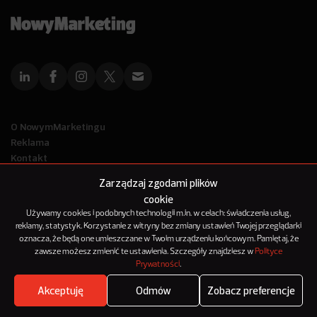
O NowymMarketingu
Reklama
Kontakt
Polityka Prywatności
Zarządzaj zgodami plików
Kanał RSS
cookie
Mapa artykułów
Używamy cookies i podobnych technologii m.in. w celach: świadczenia usług,
reklamy, statystyk. Korzystanie z witryny bez zmiany ustawień Twojej przeglądarki
oznacza, że będą one umieszczane w Twoim urządzeniu końcowym. Pamiętaj, że
© 2012-2025
zawsze możesz zmienić te ustawienia. Szczegóły znajdziesz w
Polityce
NowyMarketing jest marką 143Media Sp. z o.o.
Prywatności
.
Akceptuję
Odmów
Zobacz preferencje
Where's the beef?
Zobacz