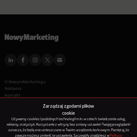
O NowymMarketingu
Reklama
Kontakt
Polityka Prywatności
Zarządzaj zgodami plików
Kanał RSS
cookie
Mapa artykułów
Używamy cookies i podobnych technologii m.in. w celach: świadczenia usług,
reklamy, statystyk. Korzystanie z witryny bez zmiany ustawień Twojej przeglądarki
oznacza, że będą one umieszczane w Twoim urządzeniu końcowym. Pamiętaj, że
© 2012-2025
zawsze możesz zmienić te ustawienia. Szczegóły znajdziesz w
Polityce