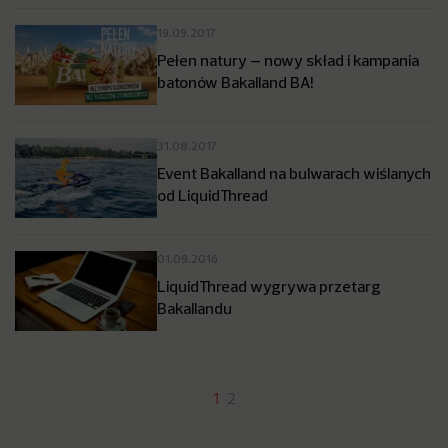
19.09.2017
Pełen natury – nowy skład i kampania
batonów Bakalland BA!
31.08.2017
Event Bakalland na bulwarach wiślanych
od LiquidThread
01.09.2016
LiquidThread wygrywa przetarg
Bakallandu
1
2