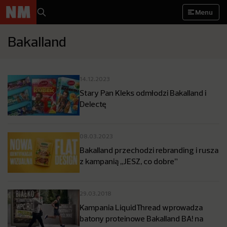
Menu
Bakalland
14.12.2023
Stary Pan Kleks odmłodzi Bakalland i
Delectę
08.03.2023
Bakalland przechodzi rebranding i rusza
z kampanią „JESZ, co dobre”
29.03.2018
Kampania LiquidThread wprowadza
batony proteinowe Bakalland BA! na