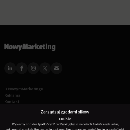
O NowymMarketingu
Reklama
Kontakt
Polityka Prywatności
Zarządzaj zgodami plików
Kanał RSS
cookie
Mapa artykułów
Używamy cookies i podobnych technologii m.in. w celach: świadczenia usług,
reklamy, statystyk. Korzystanie z witryny bez zmiany ustawień Twojej przeglądarki