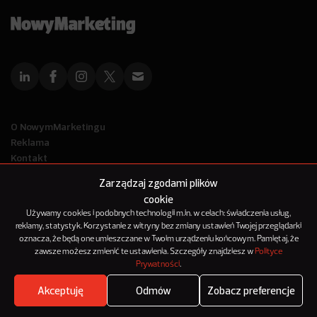
O NowymMarketingu
Reklama
Kontakt
Polityka Prywatności
Zarządzaj zgodami plików
Kanał RSS
cookie
Mapa artykułów
Używamy cookies i podobnych technologii m.in. w celach: świadczenia usług,
reklamy, statystyk. Korzystanie z witryny bez zmiany ustawień Twojej przeglądarki
oznacza, że będą one umieszczane w Twoim urządzeniu końcowym. Pamiętaj, że
© 2012-2025
zawsze możesz zmienić te ustawienia. Szczegóły znajdziesz w
Polityce
NowyMarketing jest marką 143Media Sp. z o.o.
Prywatności
.
Akceptuję
Odmów
Zobacz preferencje
Where's the beef?
Zobacz