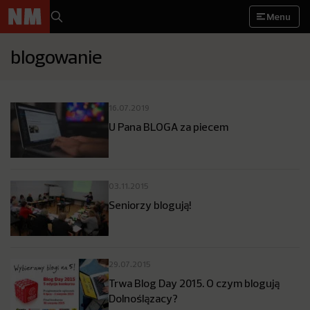
Menu
blogowanie
16.07.2019
U Pana BLOGA za piecem
03.11.2015
Seniorzy blogują!
29.07.2015
Trwa Blog Day 2015. O czym blogują
Dolnoślązacy?