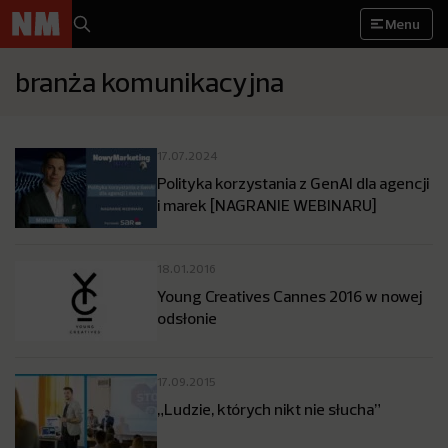
Menu
branża komunikacyjna
17.07.2024
Polityka korzystania z GenAI dla agencji
i marek [NAGRANIE WEBINARU]
18.01.2016
Young Creatives Cannes 2016 w nowej
odsłonie
17.09.2015
„Ludzie, których nikt nie słucha”