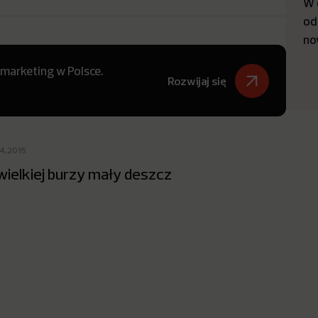
W 
od
no
 marketing w Polsce.
Rozwijaj się
04.2015
wielkiej burzy mały deszcz