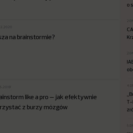
o 
2 D
12.2020
CA
sza na brainstormie?
Kr
2 D
IA
ob
4 D
05.2018
„B
ainstorm like a pro – jak efektywnie
T-
rzystać z burzy mózgów
zr
5 D