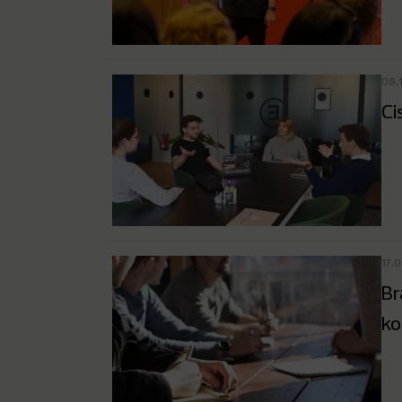
08.
Ci
17.
Br
ko