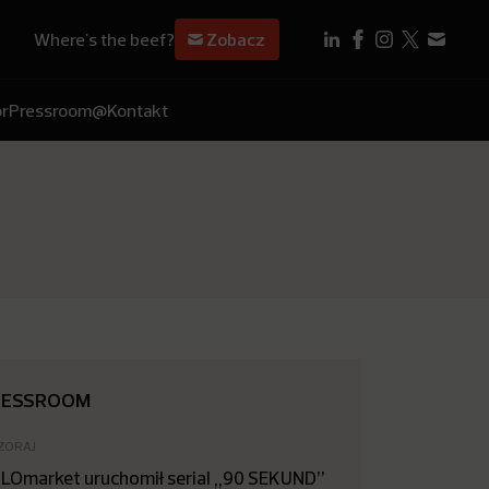
Where's the beef?
Zobacz
r
Pressroom
@Kontakt
RESSROOM
ZORAJ
LOmarket uruchomił serial „90 SEKUND”