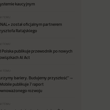
systemie kaucyjnym
NI TEMU
NAL+ został oficjalnym partnerem
zysztofa Ratajskiego
NI TEMU
B Polska publikuje przewodnik po nowych
owiązkach AI Act
NI TEMU
urzymy bariery. Budujemy przyszłość” –
Mobile publikuje 7 raport
ównoważonego rozwoju
NI TEMU