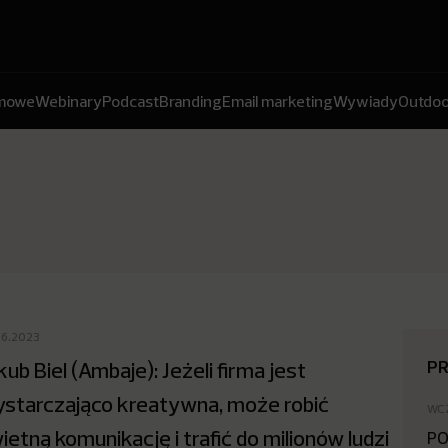
amowe
Webinary
Podcast
Branding
Email marketing
Wywiady
Outdoo
06.2023
P
kub Biel (Ambaje): Jeżeli firma jest
starczająco kreatywna, może robić
WC
ietną komunikację i trafić do milionów ludzi
PO