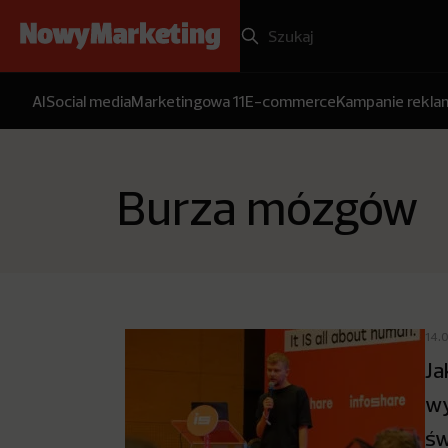
AI
Social media
Marketingowa 11
E-commerce
Kampanie rekl
Burza mózgów
14.
Ja
wy
św