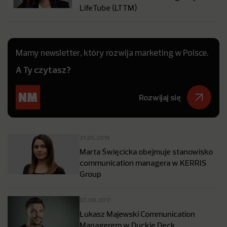
LifeTube (LTTM)
Mamy newsletter, który rozwija marketing w Polsce.
A Ty czytasz?
Rozwijaj się
31.05.2019
Marta Święcicka obejmuje stanowisko
communication managera w KERRIS
Group
07.08.2017
Łukasz Majewski Communication
Managerem w Duckie Deck