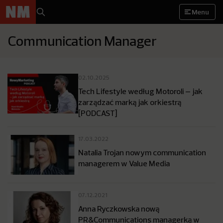
Menu
Communication Manager
02.10.2025
Tech Lifestyle według Motoroli – jak
zarządzać marką jak orkiestrą
[PODCAST]
17.03.2022
Natalia Trojan nowym communication
managerem w Value Media
07.12.2021
Anna Ryczkowska nową
PR&Communications managerką w