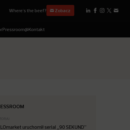
Where's the beef?
Zobacz
r
Pressroom
@Kontakt
RESSROOM
ZORAJ
LOmarket uruchomił serial „90 SEKUND”