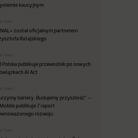
systemie kaucyjnym
NI TEMU
NAL+ został oficjalnym partnerem
zysztofa Ratajskiego
NI TEMU
B Polska publikuje przewodnik po nowych
owiązkach AI Act
NI TEMU
urzymy bariery. Budujemy przyszłość” –
Mobile publikuje 7 raport
ównoważonego rozwoju
NI TEMU