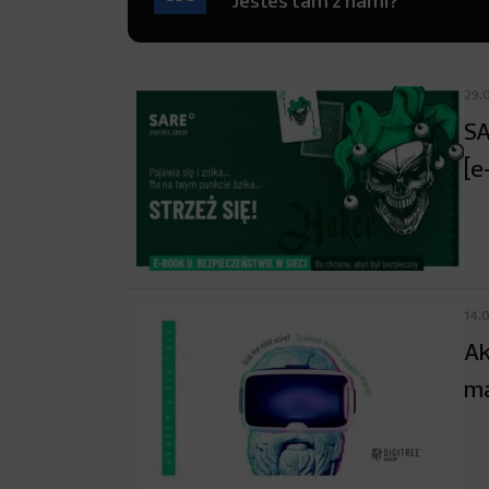
Jesteś tam z nami?
29.
SA
[e
14.
Ak
ma