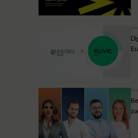
24.
Di
Eu
06.
Be
za