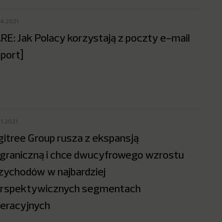
04.2021
RE: Jak Polacy korzystają z poczty e-mail
aport]
01.2021
gitree Group rusza z ekspansją
graniczną i chce dwucyfrowego wzrostu
zychodów w najbardziej
rspektywicznych segmentach
eracyjnych