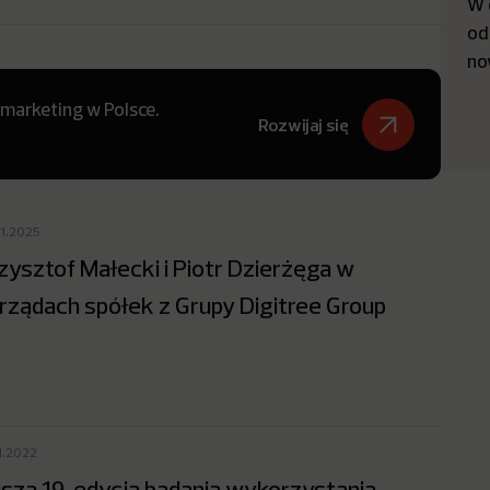
W 
od
no
 marketing w Polsce.
Rozwijaj się
01.2025
zysztof Małecki i Piotr Dzierżęga w
rządach spółek z Grupy Digitree Group
1.2022
sza 19. edycja badania wykorzystania