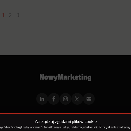
1
2
3
mMarketingu
Reklama
Kontakt
Polityka Prywatności
Kanał RSS
Mapa ar
Zarządzaj zgodami plików cookie
h technologii m.in. w celach: świadczenia usług, reklamy, statystyk. Korzystanie z witryny