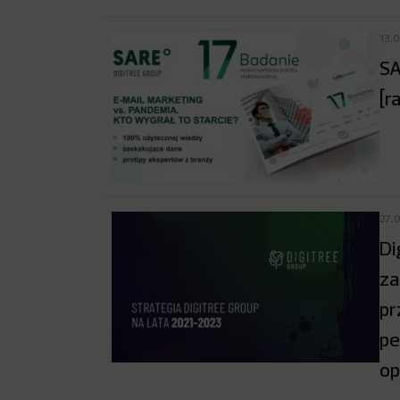
13.
SA
[r
27.
Di
za
pr
pe
op