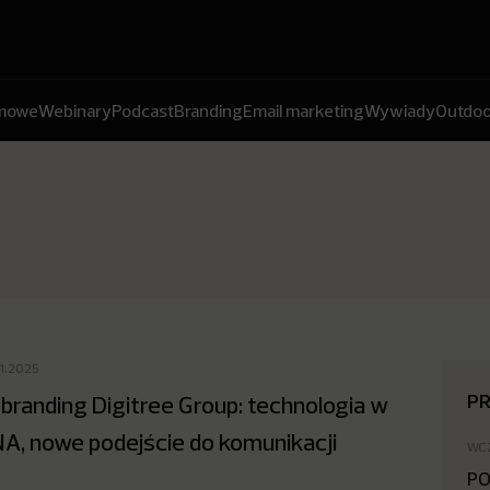
amowe
Webinary
Podcast
Branding
Email marketing
Wywiady
Outdoo
11.2025
P
branding Digitree Group: technologia w
A, nowe podejście do komunikacji
WC
PO