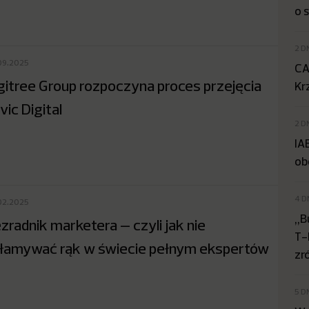
o 
2 D
09.2025
CA
gitree Group rozpoczyna proces przejęcia
Kr
vic Digital
2 D
IA
ob
4 D
02.2025
„B
zradnik marketera – czyli jak nie
T-
łamywać rąk w świecie pełnym ekspertów
zr
5 D