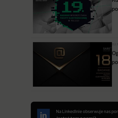
po
02.
Og
po
Na LinkedInie obserwuje nas pon