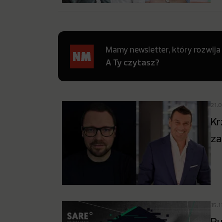
Mamy newsletter, który rozwija
A Ty czytasz?
21.
Kr
za
15.1
Ru