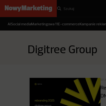
AI
Social media
Marketingowa 11
E-commerce
Kampanie rekl
Digitree Group
07.
Re
DN