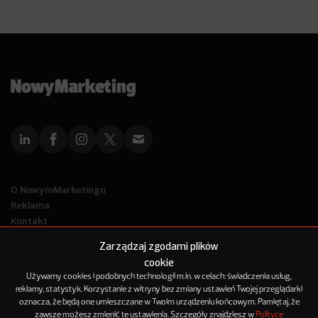
O NowymMarketingu
Reklama
Kontakt
Polityka Prywatności
Zarządzaj zgodami plików
Kanał RSS
cookie
Mapa artykułów
Używamy cookies i podobnych technologii m.in. w celach: świadczenia usług,
reklamy, statystyk. Korzystanie z witryny bez zmiany ustawień Twojej przeglądarki
oznacza, że będą one umieszczane w Twoim urządzeniu końcowym. Pamiętaj, że
© 2012-2025
zawsze możesz zmienić te ustawienia. Szczegóły znajdziesz w
Polityce