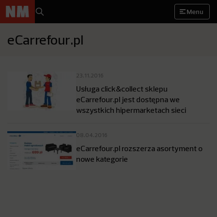
Menu
eCarrefour.pl
23.11.2016
Usługa click&collect sklepu
eCarrefour.pl jest dostępna we
wszystkich hipermarketach sieci
08.04.2016
eCarrefour.pl rozszerza asortyment o
nowe kategorie