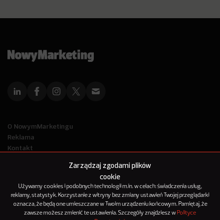
O NowymMarketingu
Reklama
Kontakt
Polityka Prywatności
Zarządzaj zgodami plików
Kanał RSS
cookie
Mapa artykułów
Używamy cookies i podobnych technologii m.in. w celach: świadczenia usług,
reklamy, statystyk. Korzystanie z witryny bez zmiany ustawień Twojej przeglądarki
oznacza, że będą one umieszczane w Twoim urządzeniu końcowym. Pamiętaj, że
© 2012-2025
zawsze możesz zmienić te ustawienia. Szczegóły znajdziesz w
Polityce