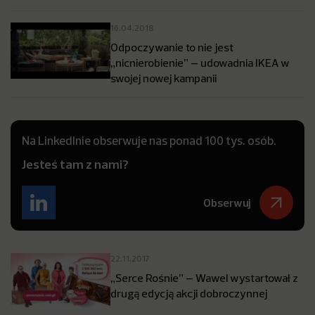
16.04.2018
Odpoczywanie to nie jest
„nicnierobienie” – udowadnia IKEA w
swojej nowej kampanii
Na LinkedInie obserwuje nas ponad 100 tys. osób.
Jesteś tam z nami?
Obserwuj
22.11.2017
„Serce Rośnie” – Wawel wystartował z
drugą edycją akcji dobroczynnej