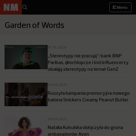
Menu
Garden of Words
15.10.2024
„Stereotypy nie pracują”: bank BNP
Paribas, @ochlopcze i inni influencerzy
obalają stereotypy na temat GenZ
09.09.2021
Ruszyła kampania promocyjna nowego
batona Snickers Creamy Peanut Butter
06.09.2021
Natalia Kukulska dołączyła do grona
ambasadorów Avon