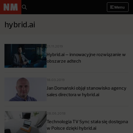
Menu
hybrid.ai
21.11.2019
Hybrid.ai – innowacyjne rozwiązanie w
obszarze adtech
18.03.2019
Jan Domański objął stanowisko agency
sales directora w hybrid.ai
28.06.2018
Technologia TV Sync stała się dostępna
w Polsce dzięki hybrid.ai