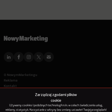
O NowymMarketingu
Reklama
Kontakt
Polityka Prywatności
Zarządzaj zgodami plików
Kanał RSS
cookie
Mapa artykułów
Używamy cookies i podobnych technologii m.in. w celach: świadczenia usług,
reklamy, statystyk. Korzystanie z witryny bez zmiany ustawień Twojej przeglądarki