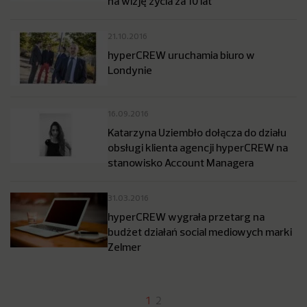
na wizję życia za 10 lat
21.10.2016
hyperCREW uruchamia biuro w
Londynie
16.09.2016
Katarzyna Uziembło dołącza do działu
obsługi klienta agencji hyperCREW na
stanowisko Account Managera
31.03.2016
hyperCREW wygrała przetarg na
budżet działań social mediowych marki
Zelmer
1
2