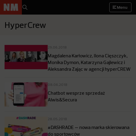
Menu
HyperCrew
29.06.2018
Magdalena Karłowicz, Ilona Cięszczyk,
Monika Dymon, Katarzyna Gajlewicz i
Aleksandra Zając w agencji hyperCREW
08.06.2018
Chatbot wesprze sprzedaż
Alwis&Secura
28.05.2018
#DASHRADE — nowa marka skierowana
do sportowców