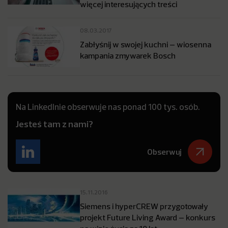
więcej interesujących treści
08.03.2017
Zabłyśnij w swojej kuchni – wiosenna
kampania zmywarek Bosch
Na LinkedInie obserwuje nas ponad 100 tys. osób.
Jesteś tam z nami?
Obserwuj
15.11.2016
Siemens i hyperCREW przygotowały
projekt Future Living Award – konkurs