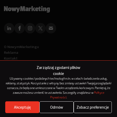
O NowymMarketingu
Reklama
Kontakt
Polityka Prywatności
Zarządzaj zgodami plików
Kanał RSS
cookie
Mapa artykułów
Używamy cookies i podobnych technologii m.in. w celach: świadczenia usług,
reklamy, statystyk. Korzystanie z witryny bez zmiany ustawień Twojej przeglądarki
oznacza, że będą one umieszczane w Twoim urządzeniu końcowym. Pamiętaj, że
© 2012-2025
zawsze możesz zmienić te ustawienia. Szczegóły znajdziesz w
Polityce
NowyMarketing jest marką 143Media Sp. z o.o.
Prywatności
.
Akceptuję
Odmów
Zobacz preferencje
Where's the beef?
Zobacz