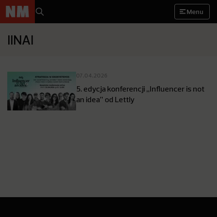
Menu
IINAI
07.04.2026
5. edycja konferencji „Influencer is not
an idea” od Lettly