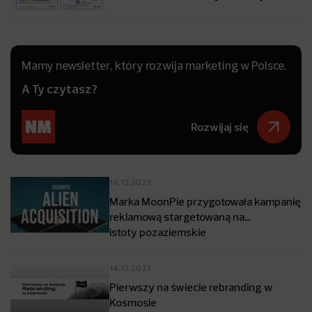
Mamy newsletter, który rozwija marketing w Polsce.
A Ty czytasz?
Rozwijaj się
14.12.2023
Marka MoonPie przygotowała kampanię
reklamową stargetowaną na…
istoty pozaziemskie
14.12.2023
Pierwszy na świecie rebranding w
Kosmosie