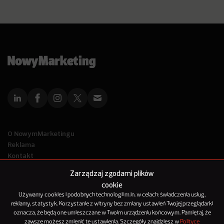
O NowymMarketingu
Reklama
Kontakt
Polityka Prywatności
Zarządzaj zgodami plików
Kanał RSS
cookie
Mapa artykułów
Używamy cookies i podobnych technologii m.in. w celach: świadczenia usług,
reklamy, statystyk. Korzystanie z witryny bez zmiany ustawień Twojej przeglądarki
oznacza, że będą one umieszczane w Twoim urządzeniu końcowym. Pamiętaj, że
© 2012-2025
zawsze możesz zmienić te ustawienia. Szczegóły znajdziesz w
Polityce