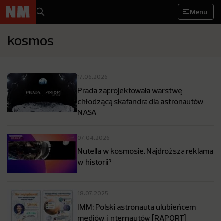
Menu
kosmos
17.06.2026
Prada zaprojektowała warstwę
chłodzącą skafandra dla astronautów
NASA
07.04.2026
Nutella w kosmosie. Najdroższa reklama
w historii?
18.07.2025
IMM: Polski astronauta ulubieńcem
mediów i internautów [RAPORT]