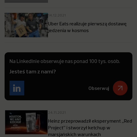
14.12.2021
Uber Eats realizuje pierwszą dostawę
jedzenia w kosmos
Na LinkedInie obserwuje nas ponad 100 tys. osób.
Jesteś tam z nami?
Obserwuj
24.11.2021
Heinz przeprowadził eksperyment „Red
Project” i stworzył ketchup w
marsjańskich warunkach