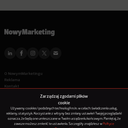
O NowymMarketingu
Reklama
Kontakt
Polityka Prywatności
Zarządzaj zgodami plików
Kanał RSS
cookie
Mapa artykułów
Używamy cookies i podobnych technologii m.in. w celach: świadczenia usług,
reklamy, statystyk. Korzystanie z witryny bez zmiany ustawień Twojej przeglądarki
oznacza, że będą one umieszczane w Twoim urządzeniu końcowym. Pamiętaj, że
© 2012-2025
zawsze możesz zmienić te ustawienia. Szczegóły znajdziesz w
Polityce