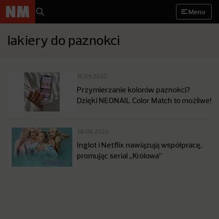
Menu
lakiery do paznokci
15.09.2022
Przymierzanie kolorów paznokci?
Dzięki NEONAIL Color Match to możliwe!
28.06.2022
Inglot i Netflix nawiązują współpracę,
promując serial „Królowa”