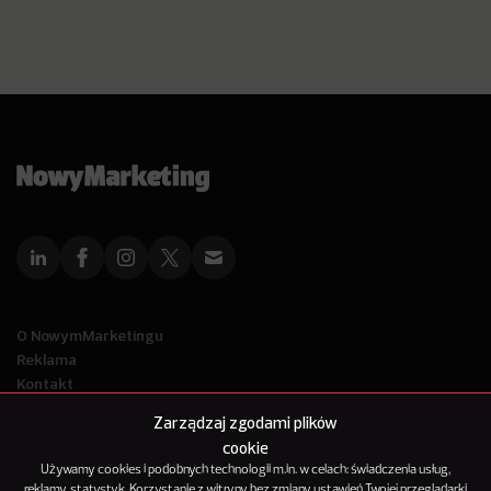
O NowymMarketingu
Reklama
Kontakt
Polityka Prywatności
Zarządzaj zgodami plików
Kanał RSS
cookie
Mapa artykułów
Używamy cookies i podobnych technologii m.in. w celach: świadczenia usług,
reklamy, statystyk. Korzystanie z witryny bez zmiany ustawień Twojej przeglądarki