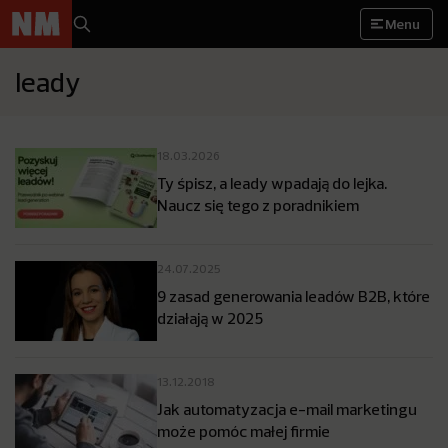
Menu
leady
18.03.2026
Ty śpisz, a leady wpadają do lejka.
Naucz się tego z poradnikiem
24.07.2025
9 zasad generowania leadów B2B, które
działają w 2025
13.12.2018
Jak automatyzacja e-mail marketingu
może pomóc małej firmie