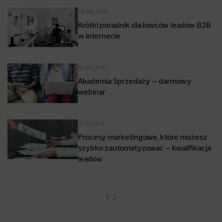
18.04.2017
Krótki poradnik dla łowców leadów B2B
w internecie
16.02.2017
Akademia Sprzedaży – darmowy
webinar
17.01.2017
Procesy marketingowe, które możesz
szybko zautomatyzować – kwalifikacja
leadów
1
2