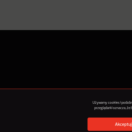
O Nowy
Używamy cookies i podobnyc
przeglądarki oznacza, że
Akceptuj