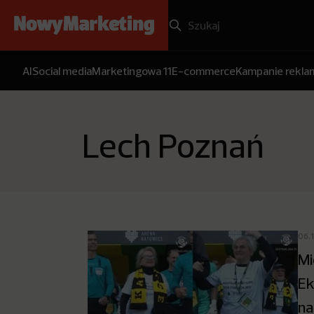
AI
Social media
Marketingowa 11
E-commerce
Kampanie rekl
Lech Poznań
06.
Mi
Ek
na