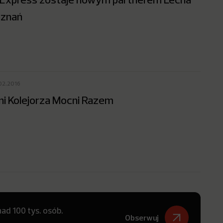
znań
02.2016
ni Kolejorza Mocni Razem
ad 100 tys. osób.
Obserwuj