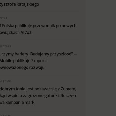
zysztofa Ratajskiego
ZORAJ
B Polska publikuje przewodnik po nowych
owiązkach AI Act
NI TEMU
urzymy bariery. Budujemy przyszłość” –
Mobile publikuje 7 raport
ównoważonego rozwoju
NI TEMU
dobrym tonie jest pokazać się z Żubrem,
kąd wspiera zagrożone gatunki. Ruszyła
wa kampania marki