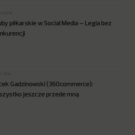
03.2014
uby piłkarskie w Social Media – Legia bez
nkurencji
07.2012
cek Gadzinowski (360commerce):
zystko jeszcze przede mną