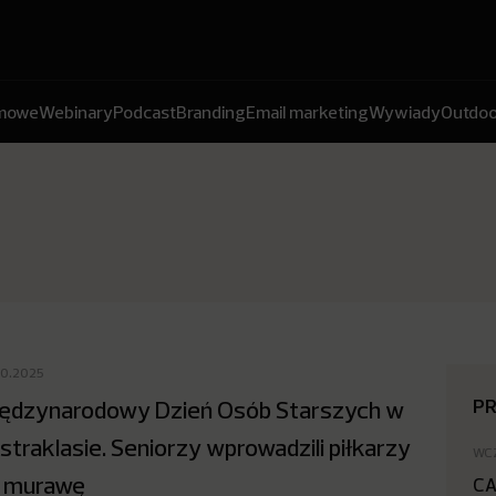
amowe
Webinary
Podcast
Branding
Email marketing
Wywiady
Outdoo
10.2025
P
ędzynarodowy Dzień Osób Starszych w
straklasie. Seniorzy wprowadzili piłkarzy
WC
 murawę
CA