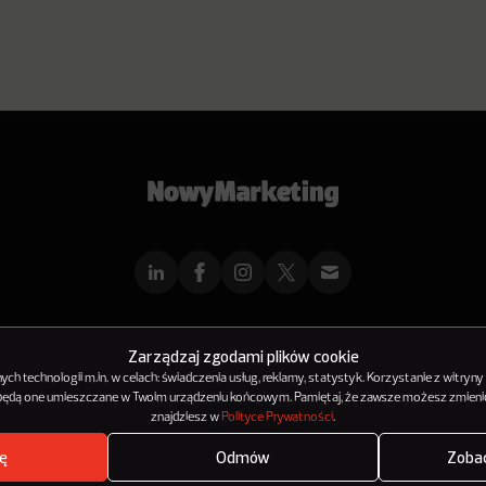
mMarketingu
Reklama
Kontakt
Polityka Prywatności
Kanał RSS
Mapa ar
Zarządzaj zgodami plików cookie
h technologii m.in. w celach: świadczenia usług, reklamy, statystyk. Korzystanie z witryny
 będą one umieszczane w Twoim urządzeniu końcowym. Pamiętaj, że zawsze możesz zmienić
© 2012-2025
NowyMarketing jest marką 143Media Sp. z o.o.
znajdziesz w
Polityce Prywatności
.
ę
Odmów
Zobac