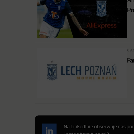
Po
08.
Fa
Na LinkedInie obserwuje nas pon