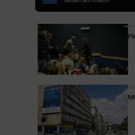
Jesteś tam z nami?
09.
Pi
12.
Mi