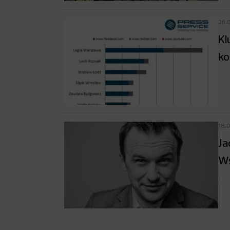
26.
Kl
ko
18.
Ja
Ws