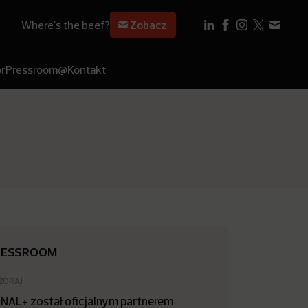
Where's the beef?
Zobacz
r
Pressroom
@Kontakt
RESSROOM
ZORAJ
NAL+ został oficjalnym partnerem