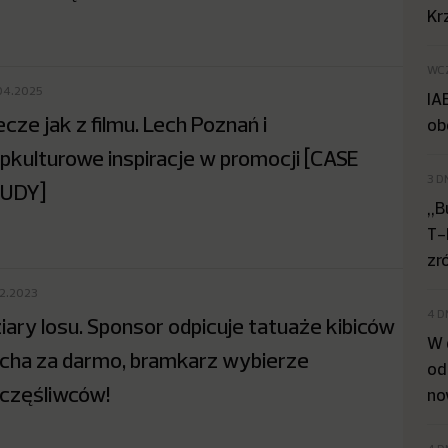
Kr
WC
04.2025
IA
cze jak z filmu. Lech Poznań i
ob
pkulturowe inspiracje w promocji [CASE
3 D
UDY]
„B
T-
zr
12.2023
4 D
iary losu. Sponsor odpicuje tatuaże kibiców
W 
cha za darmo, bramkarz wybierze
od
częśliwców!
no