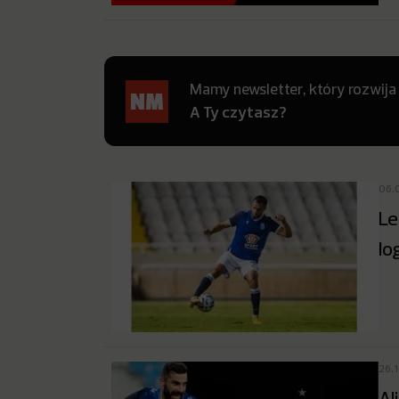
Mamy newsletter, który rozwija
A Ty czytasz?
06.
Le
lo
26.
Al