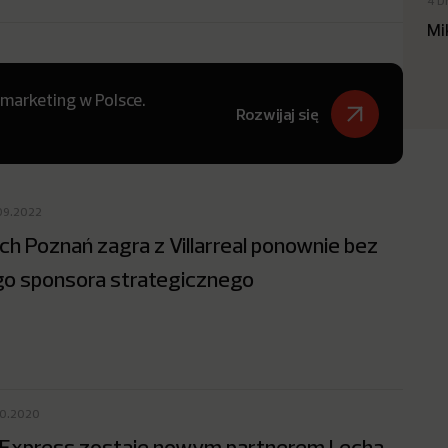
4 D
Mi
 marketing w Polsce.
Rozwijaj się
09.2022
ch Poznań zagra z Villarreal ponownie bez
go sponsora strategicznego
10.2020
iExpress zostaje nowym partnerem Lecha