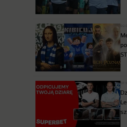
02.
Me
po
ST
07.
Dz
Le
sz