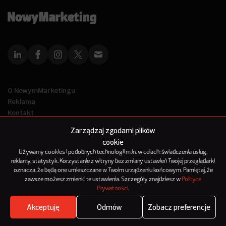
O NowymMarketingu
Reklama
Kontakt
Polityka Prywatności
Zarządzaj zgodami plików
Kanał RSS
cookie
Mapa artykułów
Używamy cookies i podobnych technologii m.in. w celach: świadczenia usług,
reklamy, statystyk. Korzystanie z witryny bez zmiany ustawień Twojej przeglądarki
oznacza, że będą one umieszczane w Twoim urządzeniu końcowym. Pamiętaj, że
© 2012-2025
zawsze możesz zmienić te ustawienia. Szczegóły znajdziesz w
Polityce
NowyMarketing jest marką 143Media Sp. z o.o.
Prywatności
.
Akceptuję
Odmów
Zobacz preferencje
Where's the beef?
Zobacz