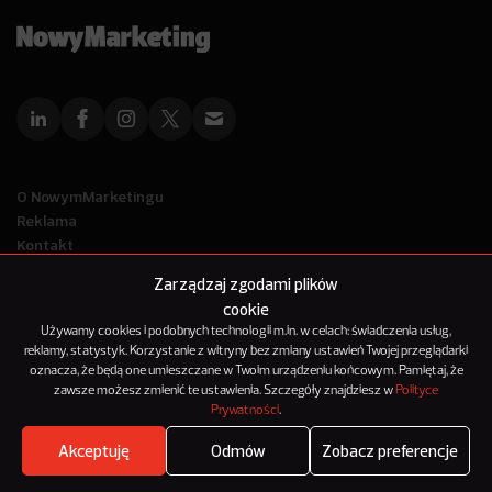
O NowymMarketingu
Reklama
Kontakt
Polityka Prywatności
Zarządzaj zgodami plików
Kanał RSS
cookie
Mapa artykułów
Używamy cookies i podobnych technologii m.in. w celach: świadczenia usług,
reklamy, statystyk. Korzystanie z witryny bez zmiany ustawień Twojej przeglądarki
oznacza, że będą one umieszczane w Twoim urządzeniu końcowym. Pamiętaj, że
© 2012-2025
zawsze możesz zmienić te ustawienia. Szczegóły znajdziesz w
Polityce
NowyMarketing jest marką 143Media Sp. z o.o.
Prywatności
.
Akceptuję
Odmów
Zobacz preferencje
Where's the beef?
Zobacz