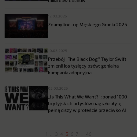
miliardów dolarów
12.03.2025
Znamy line-up Męskiego Grania 2025
10.03.2025
Przebój „The Black Dog” Taylor Swift
zmienił los tysięcy psów: genialna
kampania adopcyjna
03.03.2025
„Is This What We Want?”: ponad 1000
brytyjskich artystów nagrało płytę
pełną ciszy w proteście przeciwko AI
1
…
3
4
5
6
7
…
46