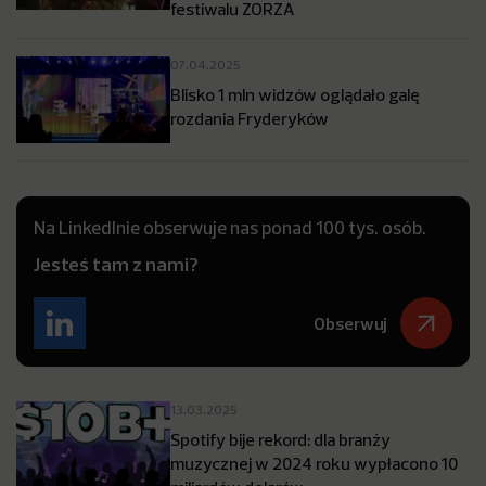
festiwalu ZORZA
07.04.2025
Blisko 1 mln widzów oglądało galę
rozdania Fryderyków
Na LinkedInie obserwuje nas ponad 100 tys. osób.
Jesteś tam z nami?
Obserwuj
13.03.2025
Spotify bije rekord: dla branży
muzycznej w 2024 roku wypłacono 10