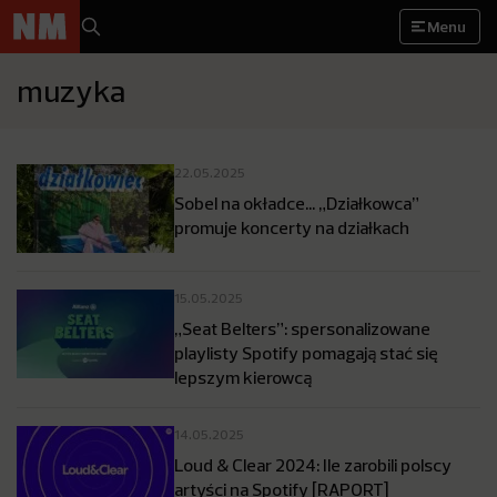
Menu
muzyka
22.05.2025
Sobel na okładce… „Działkowca”
promuje koncerty na działkach
15.05.2025
„Seat Belters”: spersonalizowane
playlisty Spotify pomagają stać się
lepszym kierowcą
14.05.2025
Loud & Clear 2024: Ile zarobili polscy
artyści na Spotify [RAPORT]