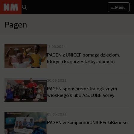
Menu
Pagen
13.03.2024
PAGEN z UNICEF pomaga dzieciom,
których kraj przestał być domem
20.09.2022
PAGEN sponsorem strategicznym
włoskiego klubu A.S. LUBE Volley
05.05.2022
PAGEN w kampanii #UNICEFdlaBiznesu