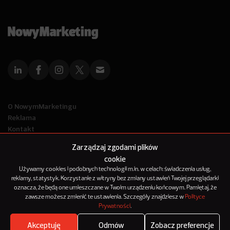
O NowymMarketingu
Reklama
Kontakt
Polityka Prywatności
Zarządzaj zgodami plików
Kanał RSS
cookie
Mapa artykułów
Używamy cookies i podobnych technologii m.in. w celach: świadczenia usług,
reklamy, statystyk. Korzystanie z witryny bez zmiany ustawień Twojej przeglądarki
oznacza, że będą one umieszczane w Twoim urządzeniu końcowym. Pamiętaj, że
© 2012-2025
zawsze możesz zmienić te ustawienia. Szczegóły znajdziesz w
Polityce
NowyMarketing jest marką 143Media Sp. z o.o.
Prywatności
.
Akceptuję
Odmów
Zobacz preferencje