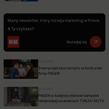
Mamy newsletter, który rozwija marketing w Polsce.
A Ty czytasz?
Rozwijaj się
07.04.2021
Znani projektanci wnętrz w konkursie
firmy PAGEN
01.03.2021
PAGEN w kolejnej odsłonie kampanii
reklamowej na antenach TVN24 i HGTV