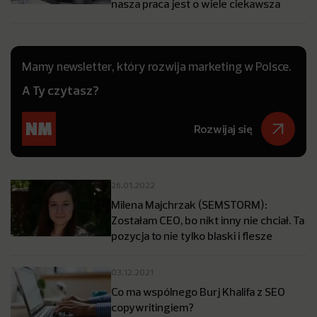
nasza praca jest o wiele ciekawsza
Mamy newsletter, który rozwija marketing w Polsce.
A Ty czytasz?
Rozwijaj się
26.01.2022
Milena Majchrzak (SEMSTORM):
Zostałam CEO, bo nikt inny nie chciał. Ta
pozycja to nie tylko blaski i flesze
03.12.2021
Co ma wspólnego Burj Khalifa z SEO
copywritingiem?