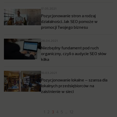
17.05.2021
Pozycjonowanie stron a rodzaj
działalności. Jak SEO pomoże w
promocji Twojego biznesu
28.04.2021
Niezbędny fundament pod ruch
organiczny, czyli o audycie SEO słów
kilka
10.03.2021
Pozycjonowanie lokalne – szansa dla
lokalnych przedsiębiorców na
zaistnienie w sieci
1
2
3
4
5
…
12