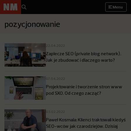
Menu
pozycjonowanie
22.04.2022
Zaplecze SEO (private blog network).
Jak je zbudować i dlaczego warto?
07.04.2022
Projektowanie i tworzenie stron www
pod SXO. Od czego zacząć?
03.02.2022
Paweł Kosmala: Klienci traktowali kiedyś
SEO-wców jak czarodziejów. Dzisiaj