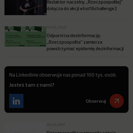
Redaktor naczelny „Rzeczpospolitej”
dołącza do akcji #hot16challenge2
04.05.2020
Odporni na dezinformację:
„Rzeczpospolita” zamierza
powstrzymać epidemię dezinformacji
Na LinkedInie obserwuje nas ponad 100 tys. osób.
Jesteś tam z nami?
Obserwuj
03.04.2017
Rzeczpospolita wzmocniła sekcję