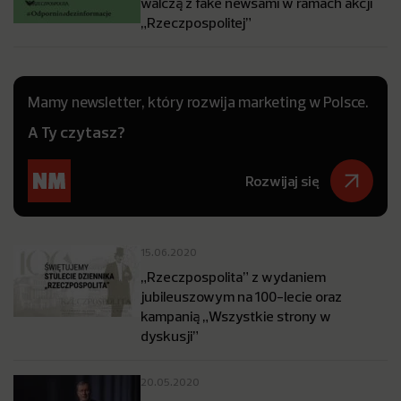
walczą z fake newsami w ramach akcji
„Rzeczpospolitej”
Mamy newsletter, który rozwija marketing w Polsce.
A Ty czytasz?
Rozwijaj się
15.06.2020
„Rzeczpospolita” z wydaniem
jubileuszowym na 100-lecie oraz
kampanią „Wszystkie strony w
dyskusji”
20.05.2020