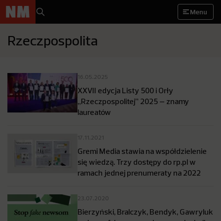
Menu
Rzeczpospolita
16.05.2025
XXVII edycja Listy 500 i Orły
„Rzeczpospolitej” 2025 – znamy
laureatów
17.11.2021
Gremi Media stawia na współdzielenie
się wiedzą. Trzy dostępy do rp.pl w
ramach jednej prenumeraty na 2022
23.07.2020
Bierzyński, Bralczyk, Bendyk, Gawryluk