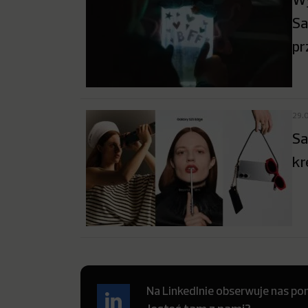
Sa
pr
29.
Sa
kr
Na LinkedInie obserwuje nas pon