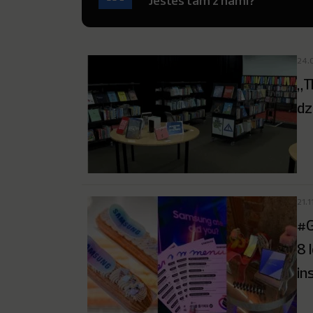
Jesteś tam z nami?
24.
„T
dz
21.
#G
8 
in