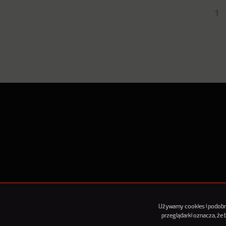
1
O Nowy
Używamy cookies i podobnyc
przeglądarki oznacza, że