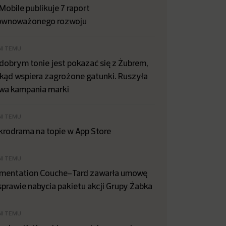
Mobile publikuje 7 raport
ównoważonego rozwoju
NI TEMU
dobrym tonie jest pokazać się z Żubrem,
kąd wspiera zagrożone gatunki. Ruszyła
wa kampania marki
NI TEMU
krodrama na topie w App Store
NI TEMU
imentation Couche-Tard zawarła umowę
sprawie nabycia pakietu akcji Grupy Żabka
NI TEMU