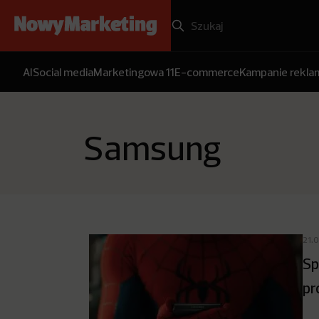
AI
Social media
Marketingowa 11
E-commerce
Kampanie rekl
Samsung
21.
Sp
pr