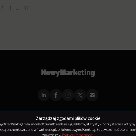
2
3
…
17
mMarketingu
Reklama
Kontakt
Polityka Prywatności
Kanał RSS
Mapa ar
Zarządzaj zgodami plików cookie
h technologii m.in. w celach: świadczenia usług, reklamy, statystyk. Korzystanie z witryny
 będą one umieszczane w Twoim urządzeniu końcowym. Pamiętaj, że zawsze możesz zmienić
© 2012-2025
NowyMarketing jest marką 143Media Sp. z o.o.
znajdziesz w
Polityce Prywatności
.