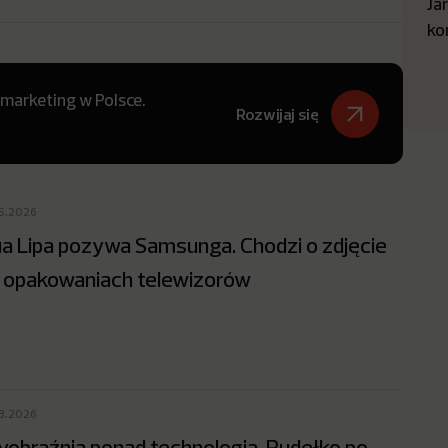
Ja
ko
 marketing w Polsce.
Rozwijaj się
05.2026
a Lipa pozywa Samsunga. Chodzi o zdjęcie
 opakowaniach telewizorów
03.2026
obraźnia ponad technologią. Pudełko po