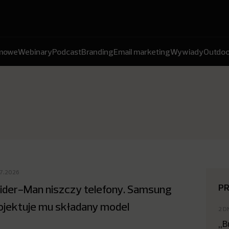
amowe
Webinary
Podcast
Branding
Email marketing
Wywiady
Outdoo
07.2026
P
ider-Man niszczy telefony. Samsung
ojektuje mu składany model
2 D
„B