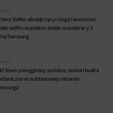
08.2024
ctory Selfie: olimpijczycy mogą (wreszcie)
obić selfie na podium dzięki współpracy z
rmą Samsung
07.2024
ld Town: powyginany autobus, ławka i budka
lefoniczna w outdoorowej reklamie
amsunga