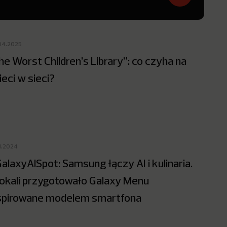
04.2025
he Worst Children’s Library”: co czyha na
ieci w sieci?
11.2024
alaxyAISpot: Samsung łączy AI i kulinaria.
lokali przygotowało Galaxy Menu
spirowane modelem smartfona