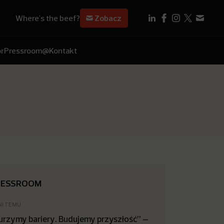
Where's the beef?
Zobacz
r
Pressroom
@Kontakt
RESSROOM
NI TEMU
urzymy bariery. Budujemy przyszłość” –