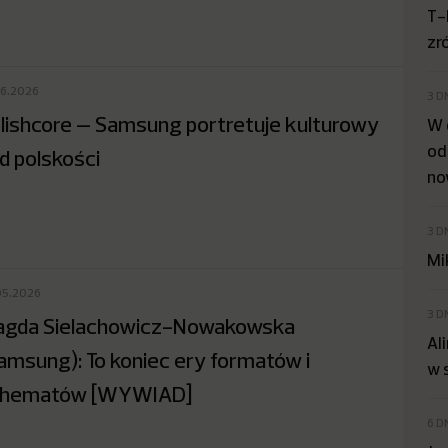
T-
zr
06.2026
3 D
lishcore – Samsung portretuje kulturowy
W 
od
d polskości
no
3 D
Mi
05.2026
3 D
gda Sielachowicz-Nowakowska
Al
amsung): To koniec ery formatów i
w 
chematów [WYWIAD]
6 D