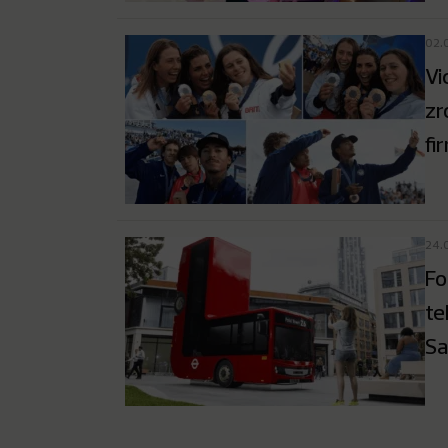
02.
Vi
zr
fi
24.
Fo
te
S