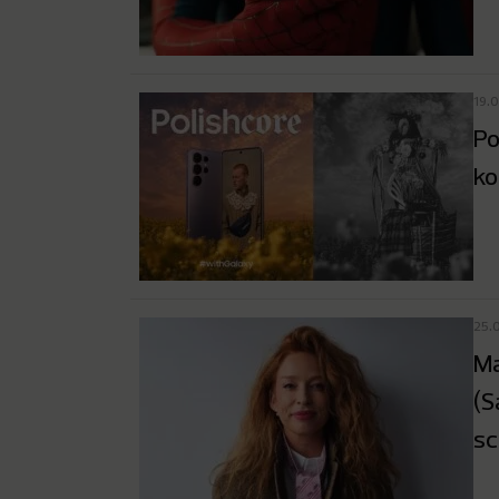
19.
Po
ko
25.
Ma
(S
s