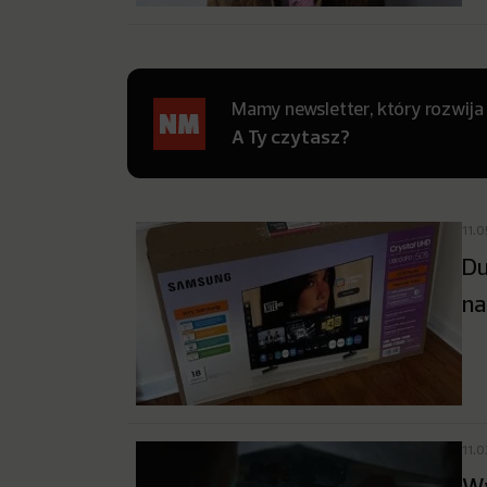
Mamy newsletter, który rozwija
A Ty czytasz?
11.
Du
na
11.
Wy