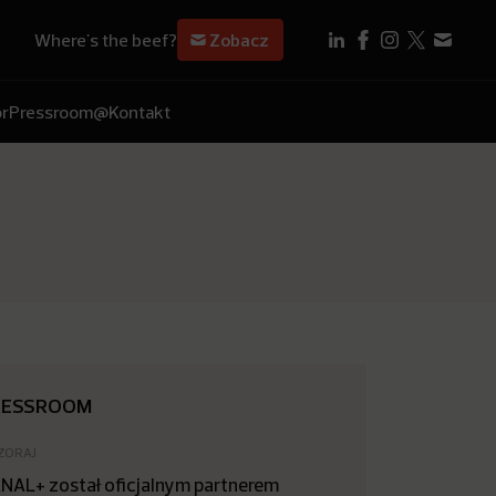
Where's the beef?
Zobacz
r
Pressroom
@Kontakt
RESSROOM
ZORAJ
NAL+ został oficjalnym partnerem