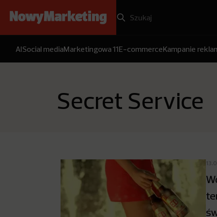
AI
Social media
Marketingowa 11
E-commerce
Kampanie rekl
Secret Service
13.
Wc
te
św