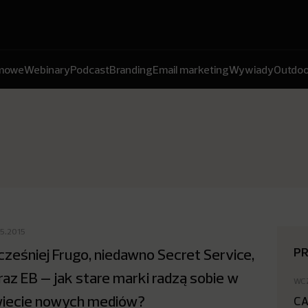
amowe
Webinary
Podcast
Branding
Email marketing
Wywiady
Outdoo
05.2015
P
ześniej Frugo, niedawno Secret Service,
raz EB – jak stare marki radzą sobie w
WC
iecie nowych mediów?
CA