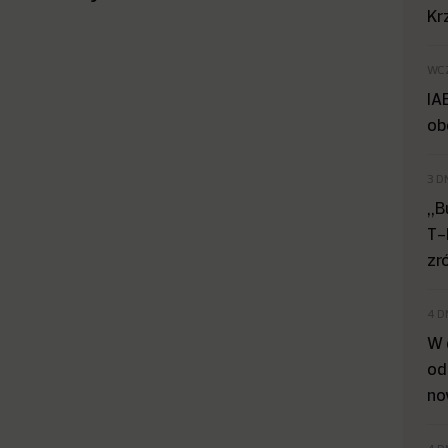
Kr
WC
IA
ob
3 D
„B
T-
zr
4 D
W 
od
no