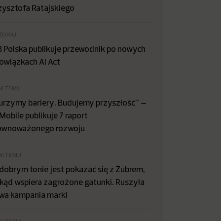
zysztofa Ratajskiego
ZORAJ
B Polska publikuje przewodnik po nowych
owiązkach AI Act
NI TEMU
urzymy bariery. Budujemy przyszłość” –
Mobile publikuje 7 raport
ównoważonego rozwoju
NI TEMU
dobrym tonie jest pokazać się z Żubrem,
kąd wspiera zagrożone gatunki. Ruszyła
wa kampania marki