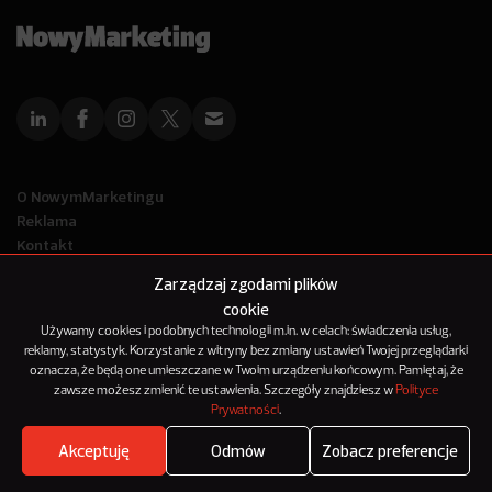
O NowymMarketingu
Reklama
Kontakt
Polityka Prywatności
Zarządzaj zgodami plików
Kanał RSS
cookie
Mapa artykułów
Używamy cookies i podobnych technologii m.in. w celach: świadczenia usług,
reklamy, statystyk. Korzystanie z witryny bez zmiany ustawień Twojej przeglądarki
oznacza, że będą one umieszczane w Twoim urządzeniu końcowym. Pamiętaj, że
© 2012-2025
zawsze możesz zmienić te ustawienia. Szczegóły znajdziesz w
Polityce
NowyMarketing jest marką 143Media Sp. z o.o.
Prywatności
.
Akceptuję
Odmów
Zobacz preferencje
Where's the beef?
Zobacz