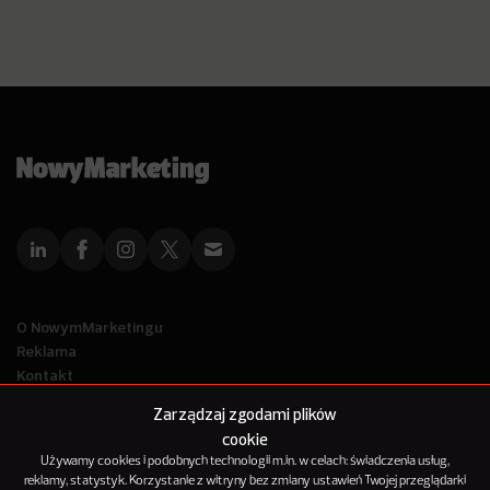
O NowymMarketingu
Reklama
Kontakt
Polityka Prywatności
Zarządzaj zgodami plików
Kanał RSS
cookie
Mapa artykułów
Używamy cookies i podobnych technologii m.in. w celach: świadczenia usług,
reklamy, statystyk. Korzystanie z witryny bez zmiany ustawień Twojej przeglądarki