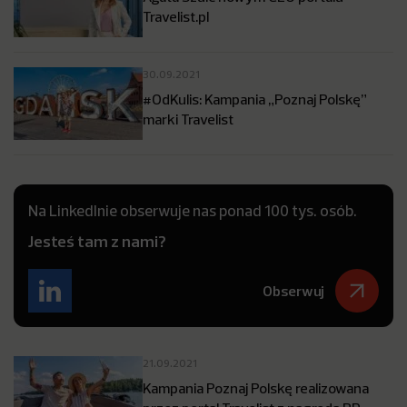
Travelist.pl
30.09.2021
#OdKulis: Kampania „Poznaj Polskę”
marki Travelist
Na LinkedInie obserwuje nas ponad 100 tys. osób.
Jesteś tam z nami?
Obserwuj
21.09.2021
Kampania Poznaj Polskę realizowana