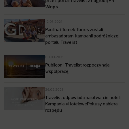
przez portal Travelist z nagrodą PR
Wings
12.07.2021
Paulina i Tomek Torres zostali
ambasadorami kampanii podróżniczej
portalu Travelist
08.03.2021
Publicon i Travelist rozpoczynają
współpracę
26.02.2021
Travelist odpowiada na otwarcie hoteli.
Kampania #HotelowePokusy nabiera
rozpędu