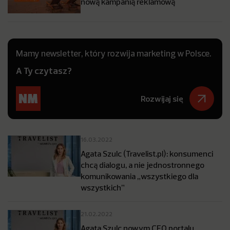
nową kampanią reklamową
Mamy newsletter, który rozwija marketing w Polsce.
A Ty czytasz?
Rozwijaj się
16.03.2022
Agata Szulc (Travelist.pl): konsumenci
chcą dialogu, a nie jednostronnego
komunikowania „wszystkiego dla
wszystkich”
21.02.2022
Agata Szulc nowym CEO portalu