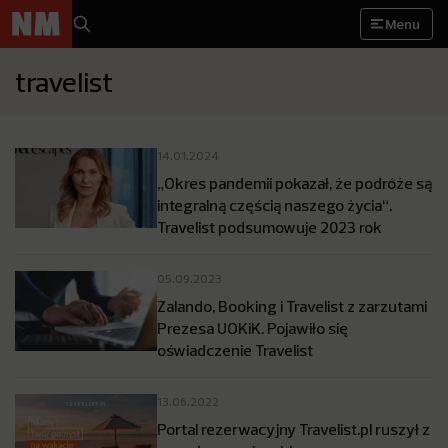
Menu
travelist
14.01.2024
„Okres pandemii pokazał, że podróże są
integralną częścią naszego życia“.
Travelist podsumowuje 2023 rok
05.09.2023
Zalando, Booking i Travelist z zarzutami
Prezesa UOKiK. Pojawiło się
oświadczenie Travelist
13.06.2022
Portal rezerwacyjny Travelist.pl ruszył z