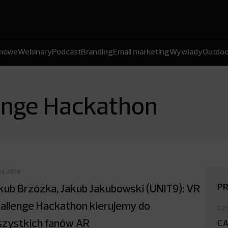
amowe
Webinary
Podcast
Branding
Email marketing
Wywiady
Outdoo
enge Hackathon
04.2018
P
kub Brzózka, Jakub Jakubowski (UNIT9): VR
allenge Hackathon kierujemy do
DZI
zystkich fanów AR
CA