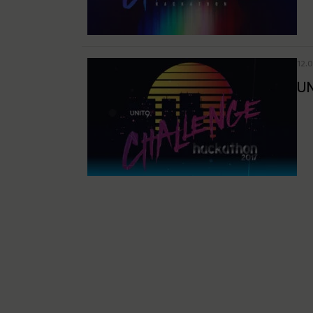
12.
UN