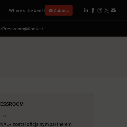
Where's the beef?
Zobacz
r
Pressroom
@Kontakt
RESSROOM
SIAJ
NAL+ został oficjalnym partnerem