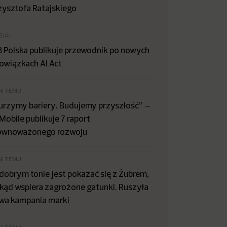
zysztofa Ratajskiego
SIAJ
B Polska publikuje przewodnik po nowych
owiązkach AI Act
NI TEMU
urzymy bariery. Budujemy przyszłość” –
Mobile publikuje 7 raport
ównoważonego rozwoju
NI TEMU
dobrym tonie jest pokazać się z Żubrem,
kąd wspiera zagrożone gatunki. Ruszyła
wa kampania marki