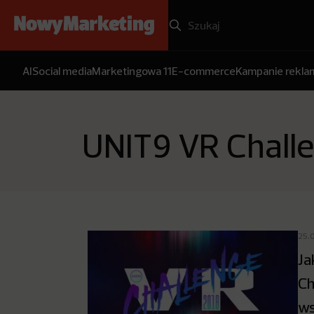
AI
Social media
Marketingowa 11
E-commerce
Kampanie rekl
UNIT9 VR Chall
25.
Ja
Ch
ws