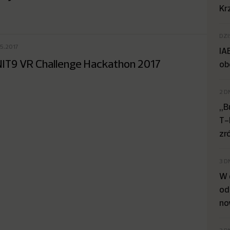
Kr
DZI
05.2017
IA
IT9 VR Challenge Hackathon 2017
ob
2 D
„B
T-
zr
3 D
W 
od
no