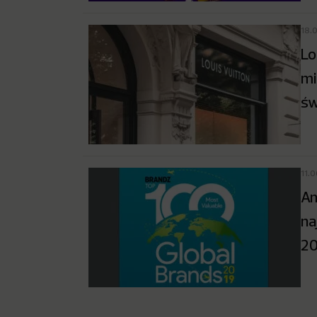
18.
Lo
mi
św
11.
Am
na
20