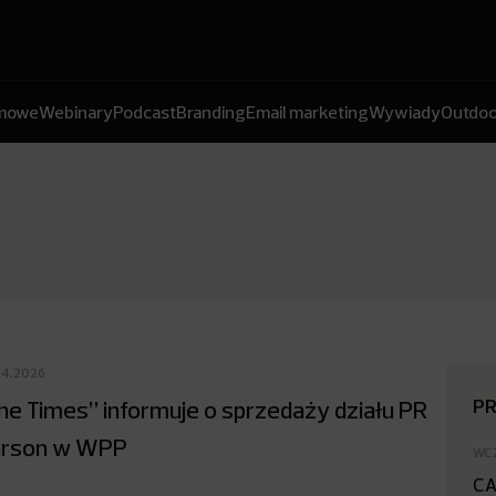
amowe
Webinary
Podcast
Branding
Email marketing
Wywiady
Outdoo
04.2026
P
he Times” informuje o sprzedaży działu PR
rson w WPP
WC
CA