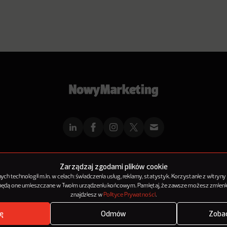
mMarketingu
Reklama
Kontakt
Polityka Prywatności
Kanał RSS
Mapa ar
Zarządzaj zgodami plików cookie
h technologii m.in. w celach: świadczenia usług, reklamy, statystyk. Korzystanie z witryny
 będą one umieszczane w Twoim urządzeniu końcowym. Pamiętaj, że zawsze możesz zmienić
© 2012-2025
NowyMarketing jest marką 143Media Sp. z o.o.
znajdziesz w
Polityce Prywatności
.
ę
Odmów
Zobac