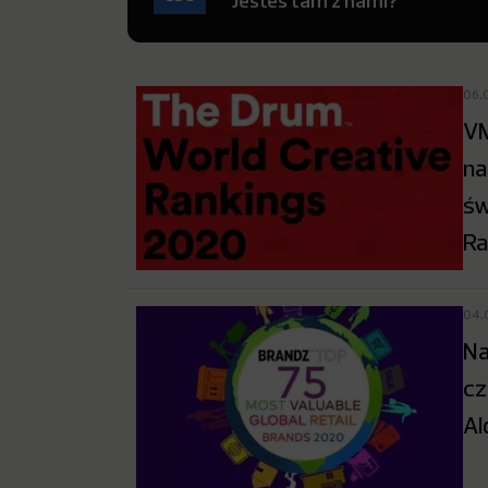
Jesteś tam z nami?
06.
VM
na
św
Ra
04.
Na
cz
Al