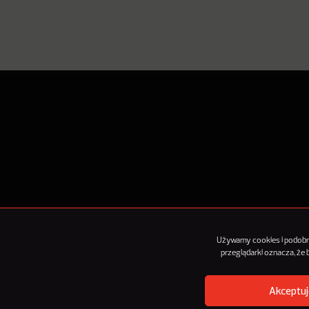
O Nowy
Używamy cookies i podobnyc
przeglądarki oznacza, że
Akceptuj