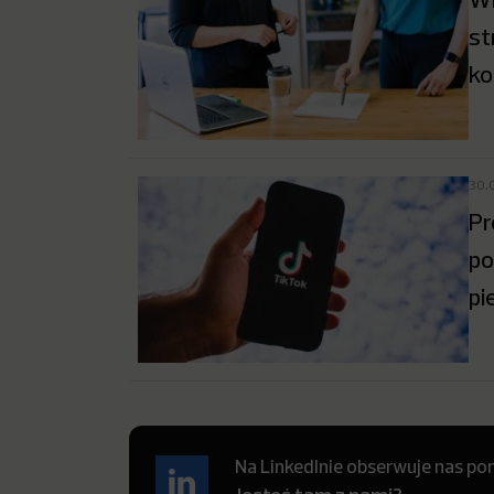
st
ko
30.
Pr
po
pi
Na LinkedInie obserwuje nas pon