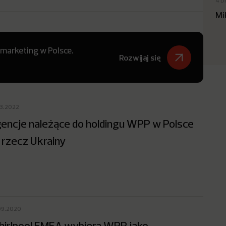
4 D
Mi
 marketing w Polsce.
Rozwijaj się
03.2022
encje należące do holdingu WPP w Polsce
 rzecz Ukrainy
09.2020
irlpool EMEA wybiera WPP jako