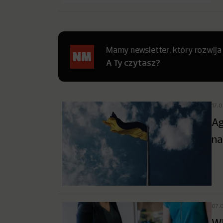
Mamy newsletter, który rozwija
A Ty czytasz?
17.
Ag
na
07.
Wh