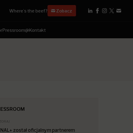
Where's the beef?
Zobacz
r
Pressroom
@Kontakt
RESSROOM
ZORAJ
NAL+ został oficjalnym partnerem