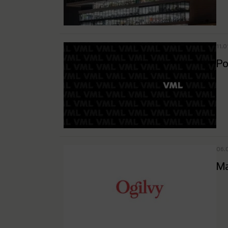
11.
Po
06.
Ma