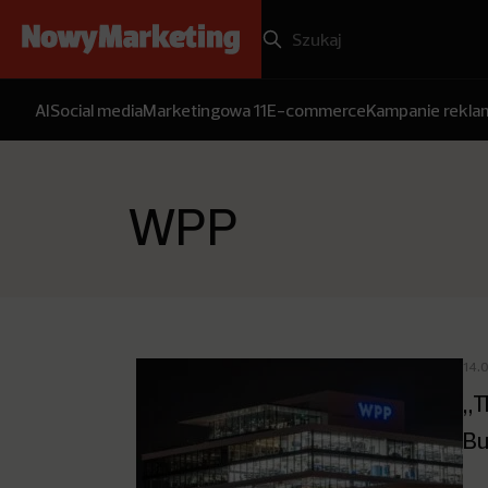
AI
Social media
Marketingowa 11
E-commerce
Kampanie rekl
WPP
14.
„T
Bu