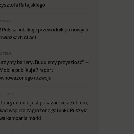
zysztofa Ratajskiego
ZORAJ
B Polska publikuje przewodnik po nowych
owiązkach AI Act
NI TEMU
urzymy bariery. Budujemy przyszłość” –
Mobile publikuje 7 raport
ównoważonego rozwoju
NI TEMU
dobrym tonie jest pokazać się z Żubrem,
kąd wspiera zagrożone gatunki. Ruszyła
wa kampania marki