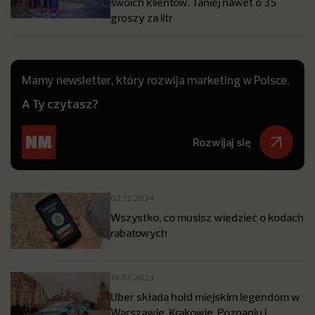
swoich klientów. Taniej nawet o 35
groszy za litr
Mamy newsletter, który rozwija marketing w Polsce.
A Ty czytasz?
Rozwijaj się
02.12.2024
Wszystko, co musisz wiedzieć o kodach
rabatowych
18.07.2023
Uber składa hołd miejskim legendom w
Warszawie, Krakowie, Poznaniu i