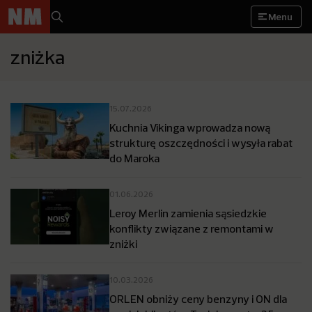
Menu
zniżka
15.07.2026
Kuchnia Vikinga wprowadza nową
strukturę oszczędności i wysyła rabat
do Maroka
01.06.2026
Leroy Merlin zamienia sąsiedzkie
konflikty związane z remontami w
zniżki
10.03.2026
ORLEN obniży ceny benzyny i ON dla