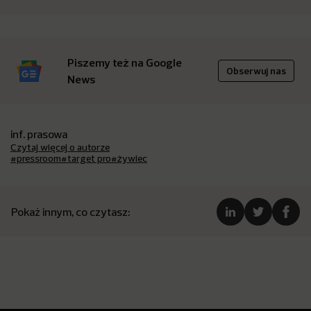
Piszemy też na Google
Obserwuj nas
News
inf. prasowa
Czytaj więcej o autorze
#pressroom
#target pro
#żywiec
Pokaż innym, co czytasz: