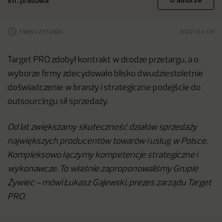
inf. prasowa
O autorze
1 MIN CZYTANIA
2022-02-08
Target PRO zdobył kontrakt w drodze przetargu, a o
wyborze firmy zdecydowało blisko dwudziestoletnie
doświadczenie w branży i strategiczne podejście do
outsourcingu sił sprzedaży.
Od lat zwiększamy skuteczność działów sprzedaży
największych producentów towarów i usług w Polsce.
Kompleksowo łączymy kompetencje strategiczne i
wykonawcze. To właśnie zaproponowaliśmy Grupie
Żywiec – mówi Łukasz Gajewski, prezes zarządu Target
PRO.