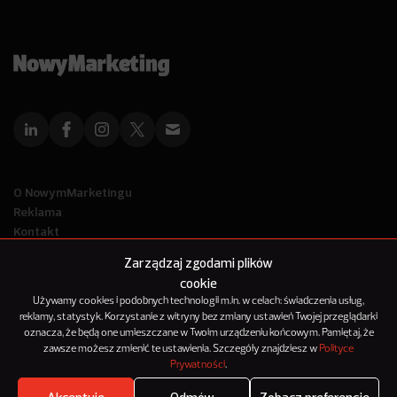
O NowymMarketingu
Reklama
Kontakt
Polityka Prywatności
Zarządzaj zgodami plików
Kanał RSS
cookie
Mapa artykułów
Używamy cookies i podobnych technologii m.in. w celach: świadczenia usług,
reklamy, statystyk. Korzystanie z witryny bez zmiany ustawień Twojej przeglądarki
oznacza, że będą one umieszczane w Twoim urządzeniu końcowym. Pamiętaj, że
© 2012-2025
zawsze możesz zmienić te ustawienia. Szczegóły znajdziesz w
Polityce
NowyMarketing jest marką 143Media Sp. z o.o.
Prywatności
.