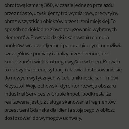
obrotową kamerę 360, w czasie jednego przejazdu
przez miasto, uzyskujemy trójwymiarowy, precyzyjny
obraz wszystkich obiektów przestrzeni miejskiej. To
sposób na dokładne zinwentaryzowanie wybranych
elementów. Powstała dzięki skanowaniu chmura
punktów, wraz ze zdjęciami panoramicznymi, umożliwia
szczegółowe pomiary i analizy przestrzenne, bez
konieczności wielokrotnego wyjścia w teren. Pozwala
to na szybką ocenę sytuacji i ułatwia dostosowanie się
do nowych wytycznych w celu uniknięcia kar – mówi
Krzysztof Wojciechowski, dyrektor rozwoju obszaru
Industrial Services w Grupie Impel, i podkreśla, że
realizowana jest już usługa skanowania fragmentów
przestrzeni Gdańska dla klienta stojącego w obliczu
dostosowań do wymogów uchwały.