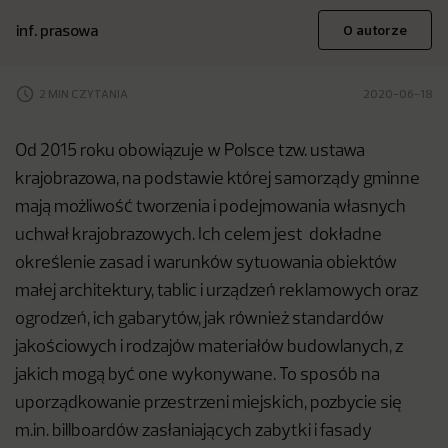
inf. prasowa
O autorze
2 MIN CZYTANIA
2020-06-18
Od 2015 roku obowiązuje w Polsce tzw. ustawa
krajobrazowa, na podstawie której samorządy gminne
mają możliwość tworzenia i podejmowania własnych
uchwał krajobrazowych. Ich celem jest dokładne
określenie zasad i warunków sytuowania obiektów
małej architektury, tablic i urządzeń reklamowych oraz
ogrodzeń, ich gabarytów, jak również standardów
jakościowych i rodzajów materiałów budowlanych, z
jakich mogą być one wykonywane. To sposób na
uporządkowanie przestrzeni miejskich, pozbycie się
m.in. billboardów zasłaniających zabytki i fasady