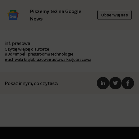
Piszemy też na Google
Obserwuj nas
News
inf. prasowa
Czytaj więcej o autorze
#3d
#impel
#pressroom
#technologie
#uchwała krajobrazowa
#ustawa krajobrazowa
Pokaż innym, co czytasz: