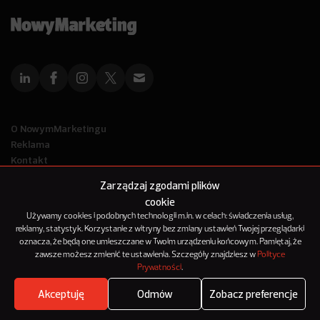
O NowymMarketingu
Reklama
Kontakt
Polityka Prywatności
Zarządzaj zgodami plików
Kanał RSS
cookie
Mapa artykułów
Używamy cookies i podobnych technologii m.in. w celach: świadczenia usług,
reklamy, statystyk. Korzystanie z witryny bez zmiany ustawień Twojej przeglądarki
oznacza, że będą one umieszczane w Twoim urządzeniu końcowym. Pamiętaj, że
© 2012-2025
zawsze możesz zmienić te ustawienia. Szczegóły znajdziesz w
Polityce
NowyMarketing jest marką 143Media Sp. z o.o.
Prywatności
.
Akceptuję
Odmów
Zobacz preferencje
Where's the beef?
Zobacz