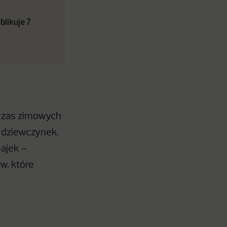
likuje 7
dczas zimowych
i dziewczynek.
ajek –
w, które