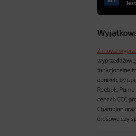
Jes
Wyjątkowa
Zimowa wyprz
wyprzedażowej 
funkcjonalne t
obniżek, by up
Reebok, Puma,
cenach CCC pro
Champion oraz 
dresowe czy s