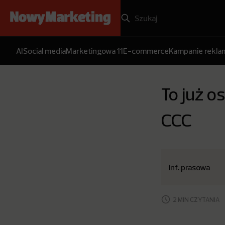
AI
Social media
Marketingowa 11
E-commerce
Kampanie rekl
To już 
CCC
inf. prasowa
2 MIN CZYTANIA