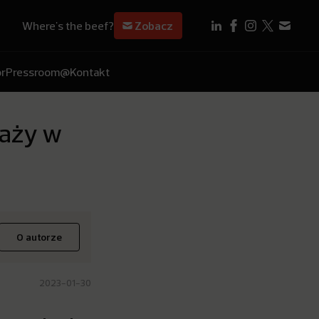
Where's the beef?
Zobacz
r
Pressroom
@Kontakt
daży w
O autorze
2023-01-30