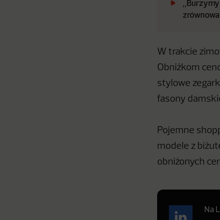
„Burzymy 
zrównowa
W trakcie zim
Obniżkom cenow
stylowe zegark
fasony damski
Pojemne shoppe
modele z biżute
obniżonych ce
Na L