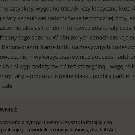
ne sztyblety, wygodne trzewiki czy klasyczne kozak
 szafy kapsułowej na końcówkę tegorocznej zimy, jak 
eszcze nie uległaś trendom, to rówież doskonały czas,
 fasony tego sezonu. W obniżonych cenach czekają
 Badura oraz militarne botki na masywnych podeszw
 powodzeniem wykorzystasz również podczas nadchod
nich dni wyprzedaży zwróć też szczególną uwagę na
Jenny Fairy – propozycje pełne blasku podbiją parkiet
balu!
ÓWNIEŻ
stał oficjalnym partnerem Krzysztofa Ratajskiego
a publikuje przewodnik po nowych obowiązkach AI Act