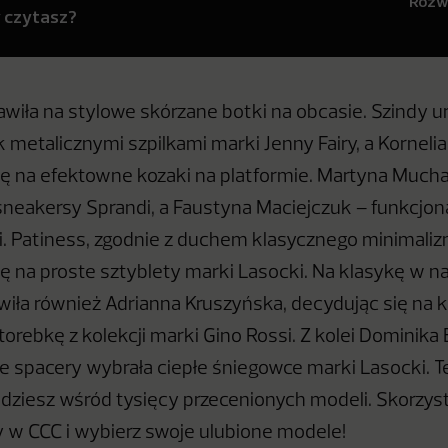
Rozwi
y czytasz?
tawiła na stylowe skórzane botki na obcasie. Szindy u
 metalicznymi szpilkami marki Jenny Fairy, a Korneli
ę na efektowne kozaki na platformie. Martyna Much
neakersy Sprandi, a Faustyna Maciejczuk – funkcjona
i. Patiness, zgodnie z duchem klasycznego minimaliz
ę na proste sztyblety marki Lasocki. Na klasykę w n
iła również Adrianna Kruszyńska, decydując się na 
 torebkę z kolekcji marki Gino Rossi. Z kolei Dominika
 spacery wybrała ciepłe śniegowce marki Lasocki. Te
dziesz wśród tysięcy przecenionych modeli. Skorzyst
 w CCC i wybierz swoje ulubione modele!