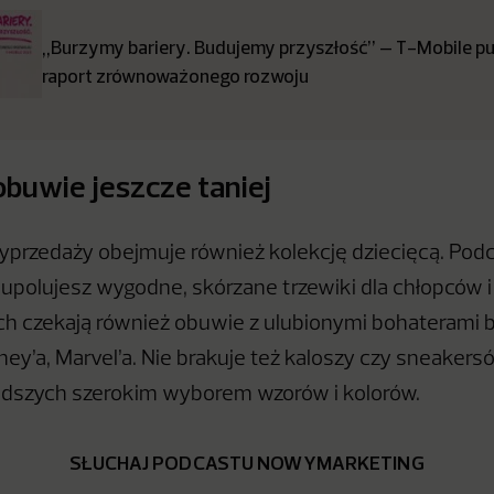
„Burzymy bariery. Budujemy przyszłość” – T-Mobile pub
raport zrównoważonego rozwoju
obuwie jeszcze taniej
yprzedaży obejmuje również kolekcję dziecięcą. Po
upolujesz wygodne, skórzane trzewiki dla chłopców 
h czekają również obuwie z ulubionymi bohaterami b
ey’a, Marvel’a. Nie brakuje też kaloszy czy sneakersó
odszych szerokim wyborem wzorów i kolorów.
SŁUCHAJ PODCASTU NOWYMARKETING