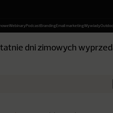
amowe
Webinary
Podcast
Branding
Email marketing
Wywiady
Outdoo
ostatnie dni zimowych wyprze