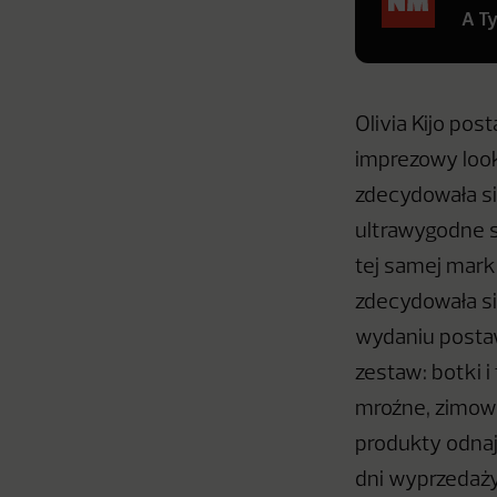
A T
Olivia Kijo pos
imprezowy look
zdecydowała si
ultrawygodne s
tej samej mark
zdecydowała si
wydaniu postaw
zestaw: botki i
mroźne, zimowe
produkty odnaj
dni wyprzedaży