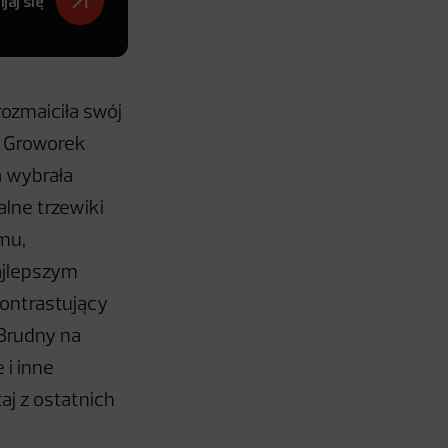
jaj się
rozmaiciła swój
a Groworek
a wybrała
lne trzewiki
mu,
ajlepszym
kontrastujący
 Brudny na
 i inne
aj z ostatnich