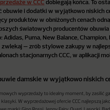
przedaże w CCC
dobiegają końca. To osta
 obuwie i dodatki w wyjątkowo niskich c
ęcy produktów w obniżonych cenach odna
lepszych światowych producentów obuwia
: Adidas, Puma, New Balance, Champion, 
e zwlekaj – zrób stylowe zakupy w najle
lonach stacjonarnych CCC, w aplikacji mob
buwie damskie w wyjątkowo niskich c
imowych wyprzedaży to idealny moment, by zasilić g
lasyki. W wyprzedażowej ofercie CCC najlepszą jako
e marki: Gino Rossi, Jenny Fairy, Quazi, Lasocki, Ba