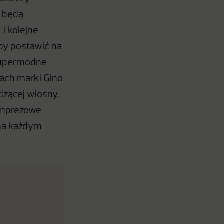
i będą
i kolejne
 by postawić na
 supermodne
ach marki Gino
zącej wiosny.
 imprezowe
 na każdym