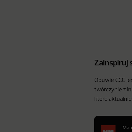
Zainspiruj
Obuwie CCC je
twórczynie z I
które aktualni
Mamy