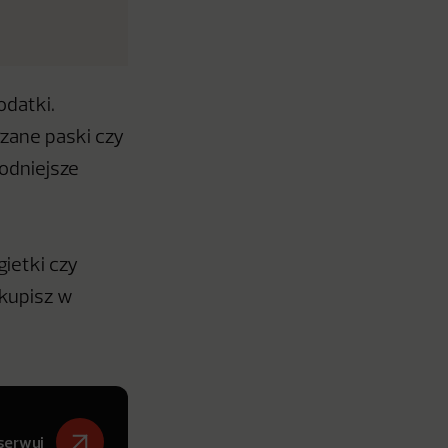
datki.
rzane paski czy
odniejsze
ietki czy
 kupisz w
serwuj