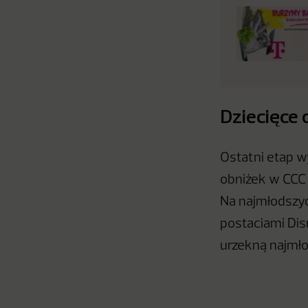
Dziecięce 
Ostatni etap w
obniżek w CCC 
Na najmłodszyc
postaciami Disn
urzekną najmł