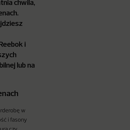
tnia chwila,
enach.
jdziesz
Reebok i
pszych
ilnej lub na
enach
arderobę w
ść i fasony
dura czy