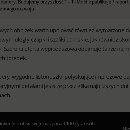
bariery. Budujemy przyszłość” – T-Mobile publikuje 7 raport
żonego rozwoju
owych obniżek warto upolować również wymarzone do
ym uległy czapki i szaliki damskie, jak również skó
i. Szeroka oferta wyprzedażowa obejmuje także najm
ch torebek.
ry, wygodne listonoszki, połyskujące imprezowe bag
ryjnymi detalami jeszcze przez kilka najbliższych dni
nach.
inkedInie obserwuje nas ponad 100 tys. osób.
Ob