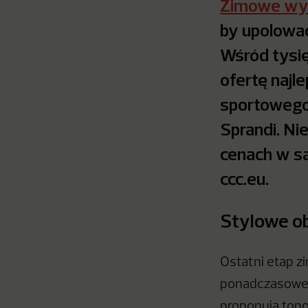
Zimowe wy
by upolować
Wśród tysi
ofertę naj
sportowego
Sprandi. Ni
cenach w sa
ccc.eu.
Stylowe o
Ostatni etap z
ponadczasowe k
proponują topow