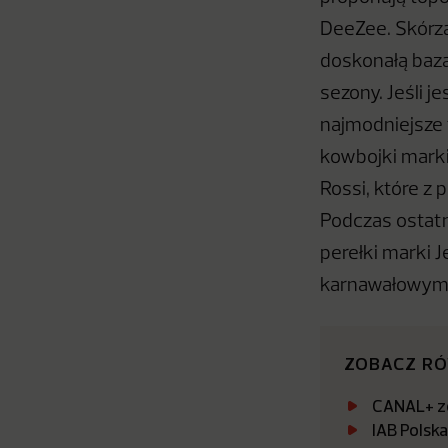
DeeZee. Skórza
doskonałą bazą
sezony. Jeśli j
najmodniejsze
kowbojki marki
Rossi, które z
Podczas ostat
perełki marki 
karnawałowym 
ZOBACZ R
CANAL+ zo
IAB Polsk