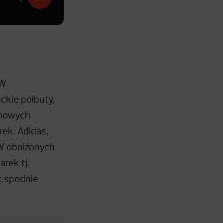
 W
ckie półbuty,
imowych
ek: Adidas,
 W obniżonych
rek tj.
, spodnie