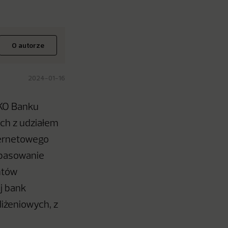
O autorze
2024-01-16
PKO Banku
ch z udziałem
ternetowego
opasowanie
ntów
j bank
liżeniowych, z