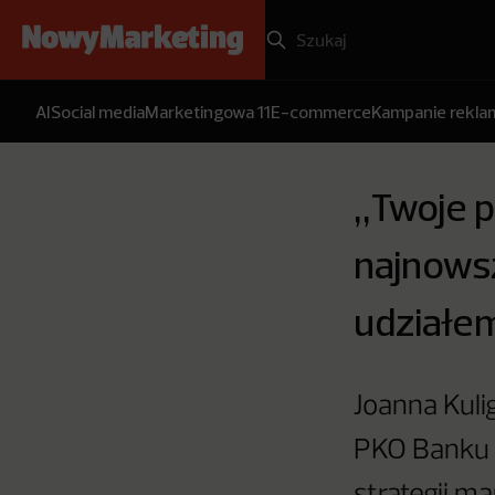
AI
Social media
Marketingowa 11
E-commerce
Kampanie rekl
„Twoje 
najnows
udziałem
Joanna Kuli
PKO Banku P