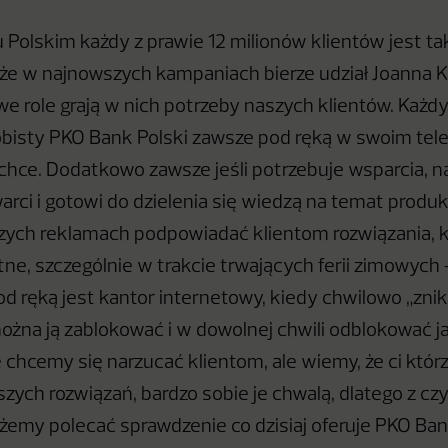
Polskim każdy z prawie 12 milionów klientów jest t
że w najnowszych kampaniach bierze udział Joanna Ku
e role grają w nich potrzeby naszych klientów. Każdy
bisty PKO Bank Polski zawsze pod ręką w swoim telef
 chce. Dodatkowo zawsze jeśli potrzebuje wsparcia, na
rci i gotowi do dzielenia się wiedzą na temat produk
ych reklamach podpowiadać klientom rozwiązania, 
tne, szczególnie w trakcie trwających ferii zimowych 
od ręką jest kantor internetowy, kiedy chwilowo „znik
można ją zablokować i w dowolnej chwili odblokować ja
 chcemy się narzucać klientom, ale wiemy, że ci którz
szych rozwiązań, bardzo sobie je chwalą, dlatego z c
my polecać sprawdzenie co dzisiaj oferuje PKO Ban