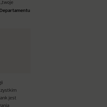
 „twoje
r Departamentu
ii
szystkim
bank jest
zania