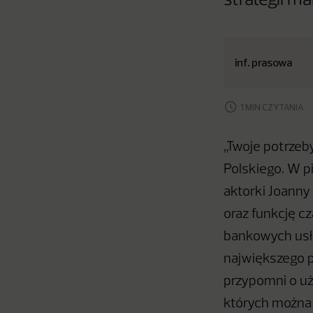
strategii m
inf. prasowa
1 MIN CZYTANIA
„Twoje potrzeb
Polskiego. W p
aktorki Joanny
oraz funkcję c
bankowych usłu
największego 
przypomni o uż
których można 