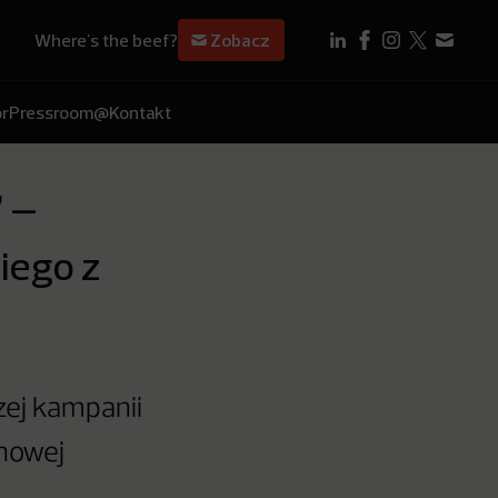
Where's the beef?
Zobacz
r
Pressroom
@Kontakt
” –
iego z
zej kampanii
 nowej