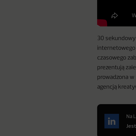
30 sekundowy s
internetowego 
czasowego zabl
prezentują zal
prowadzona w te
agencją kreaty
Na L
Jes