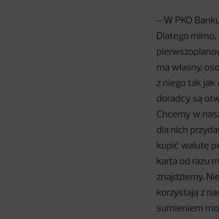
– W PKO Banku 
Dlatego mimo, 
pierwszoplanow
ma własny, oso
z niego tak jak
doradcy są otwa
Chcemy w nasz
dla nich przyda
kupić walutę p
karta od razu 
znajdziemy. Nie
korzystają z na
sumieniem może