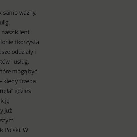
ak samo ważny.
lig,
 nasz klient
onie i korzysta
sze oddziały i
tów i usług.
które mogą być
– kiedy trzeba
nęła” gdzieś
k ją
y już
zystym
k Polski. W