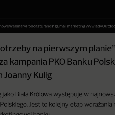
amowe
Webinary
Podcast
Branding
Email marketing
Wywiady
Outdoo
potrzeby na pierwszym planie
za kampania PKO Banku Polsk
 Joanny Kulig
g jako Biała Królowa występuje w najnows
olskiego. Jest to kolejny etap wdrażania