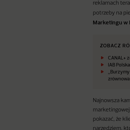
reklamach teraz
potrzeby na pi
Marketingu w 
ZOBACZ R
CANAL+ zo
IAB Polsk
„Burzymy 
zrównowa
Najnowsza kamp
marketingowej 
pokazać, że kli
narzędziem, kt