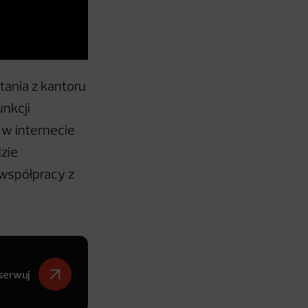
ania z kantoru
nkcji
 w internecie
zie
 współpracy z
serwuj