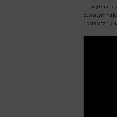
pieniędzmi. J
otwartym na j
dostarczaniu n