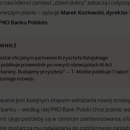
 nasi klienci zamiast „dzień dobry” zobaczą i usłyszą
Marek Kozłowski, dyrekto
erwszym planie – opisuje
PKO Banku Polskim.
ÓWNIEŻ
stał oficjalnym partnerem Krzysztofa Ratajskiego
a publikuje przewodnik po nowych obowiązkach AI Act
bariery. Budujemy przyszłość” – T-Mobile publikuje 7 raport
żonego rozwoju
ania jest kolejnym etapem wdrażania nowej strateg
banku – według niej PKO Bank Polski chce przede w
ent i jego potrzeby są w centrum zainteresowania, a 
óre dostarcza mu rozwiązania do codziennego zarząd