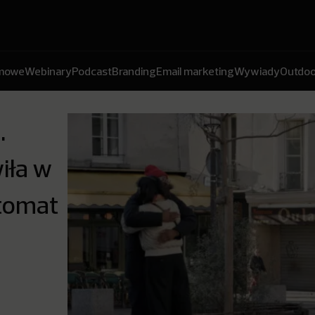
amowe
Webinary
Podcast
Branding
Email marketing
Wywiady
Outdoo
.
iła w
tomat