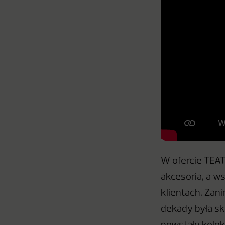
W ofercie TEATT
akcesoria, a 
klientach. Zan
dekady była sk