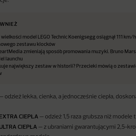
cje:
ÓWNIEŻ
j wielkości model LEGO Technic Koenigsegg osiągnął 111 km/
nowego zestawu klocków
iHeartMedia zmieniają sposób promowania muzyki. Bruno Mars
l launchu
uje największy zestaw w historii? Przecieki mówią o zestawi
w
— odzież lekka, cienka, a jednocześnie ciepła, doskon
EXTRA CIEPŁA
— odzież 1,5 raza grubsza niż modele 
ULTRA CIEPŁA
— z ubraniami gwarantującymi 2,5-kro