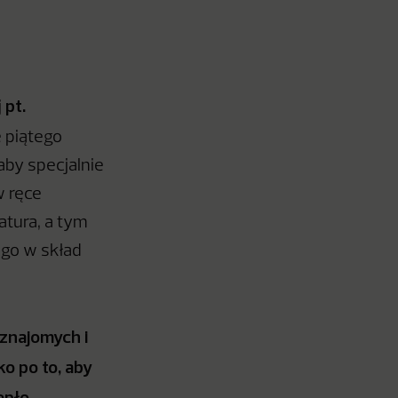
pt.
j
e piątego
 aby specjalnie
w ręce
atura, a tym
go w skład
znajomych i
o po to, aby
epło.