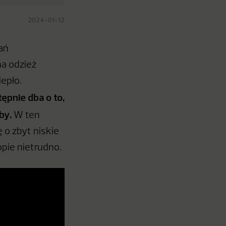
2024-01-12
ań
a odzież
epło.
ępnie dba o to,
by.
W ten
o zbyt niskie
pie nietrudno.