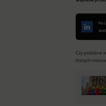
Na L
Jes
Czy podobne au
których miastac