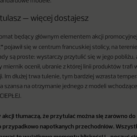
standardowe modele.
tulasz — więcej dostajesz
omat będący głównym elementem akcji promocyjne
k”
pojawił się w centrum francuskiej stolicy, na tereni
dy są proste: wystarczy przytulić się w jego pobliżu,
miernik ocenił, ubranie z której linii produktów trafi 
i. Im dłużej trwa tulenie, tym bardziej wzrasta temper
 szansa na otrzymanie jednego z modeli wchodzące
 CIEPŁEJ.
kcji tłumaczą, że przytulać można się zarówno do 
 do przypadkowo napotkanych przechodniów. Wszystk
żywać te wyjątkowe momenty bliskości i… poczuć ci