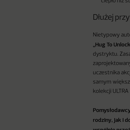
ciepło niż 
Dłużej przy
Nietypowy aut
„Hug To Unloc
dystryktu. Zasa
zaprojektowany 
uczestnika akcj
samym większa
kolekcji ULTRA
Pomysłodawcy a
rodziny, jak i
wspólnie prze