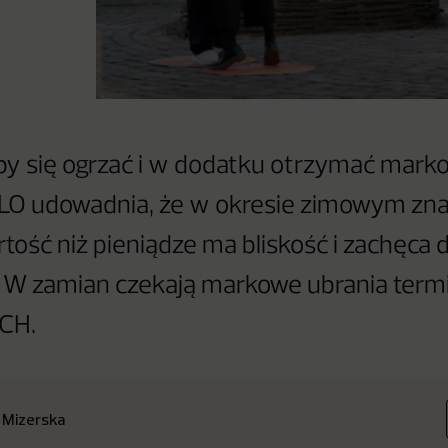
aby się ogrzać i w dodatku otrzymać mark
LO udowadnia, że w okresie zimowym zna
tość niż pieniądze ma bliskość i zachęca 
. W zamian czekają markowe ubrania term
ECH.
 Mizerska