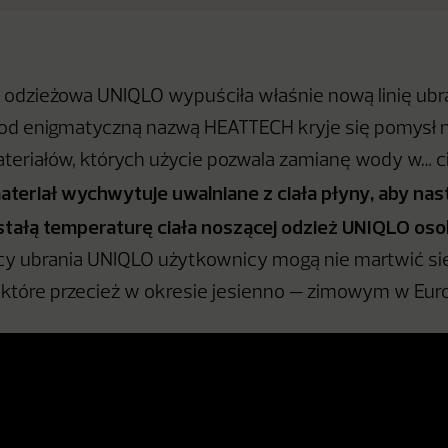
 odzieżowa UNIQLO wypuściła właśnie nową linię ubr
od enigmatyczną nazwą HEATTECH kryje się pomysł n
eriałów, których użycie pozwala zamianę wody w… ci
teriał wychwytuje uwalniane z ciała płyny, aby nast
tałą temperaturę ciała noszącej odzież UNIQLO oso
y ubrania UNIQLO użytkownicy mogą nie martwić się 
 które przecież w okresie jesienno — zimowym w Euro