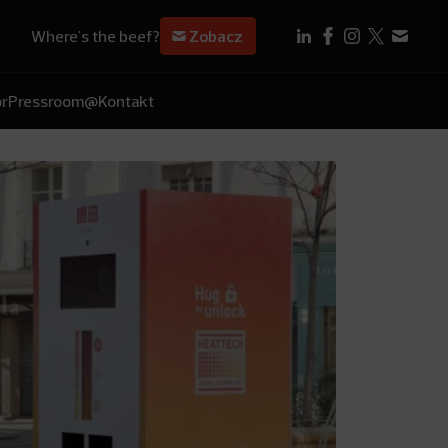
Where's the beef?
Zobacz
r
Pressroom
@Kontakt