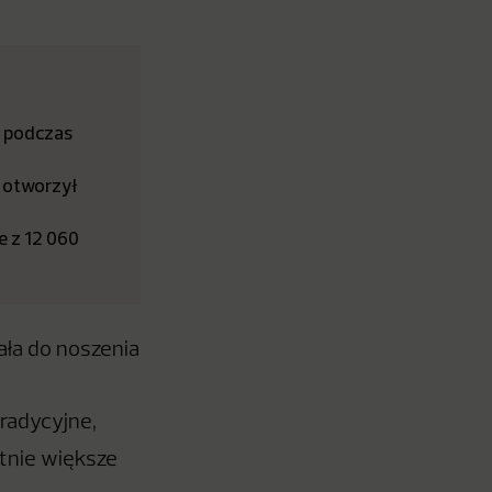
h podczas
 otworzył
e z 12 060
ała do noszenia
tradycyjne,
tnie większe