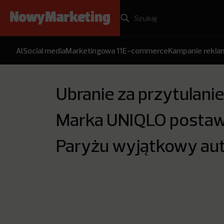
AI
Social media
Marketingowa 11
E-commerce
Kampanie rekl
Ubranie za przytulanie
Marka UNIQLO postaw
Paryżu wyjątkowy au