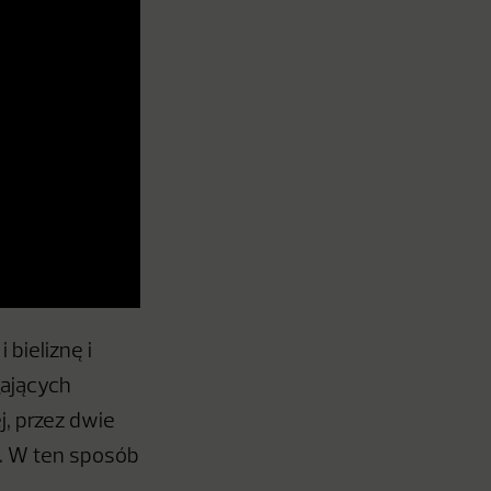
 bieliznę i
gających
j, przez dwie
y. W ten sposób