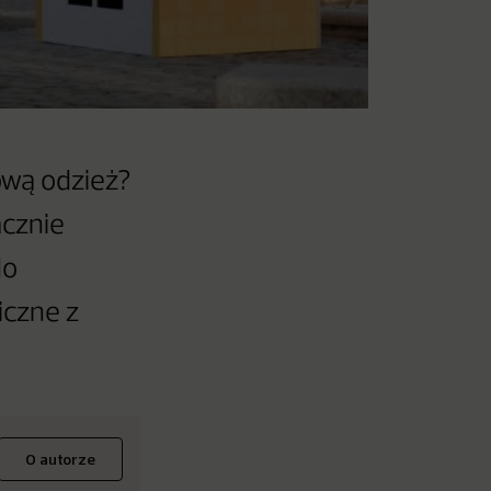
ową odzież?
cznie
do
iczne z
O autorze