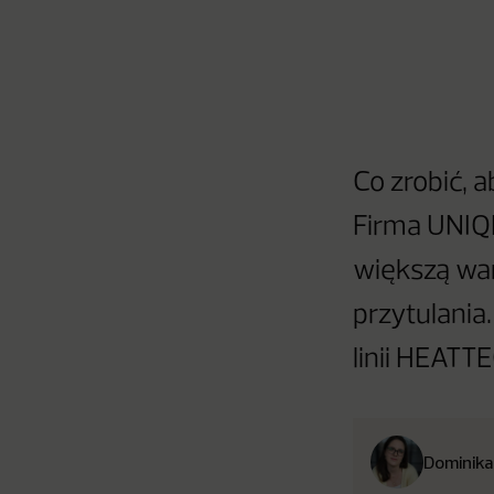
Co zrobić, 
Firma UNIQ
większą war
przytulania
linii HEATT
Dominika