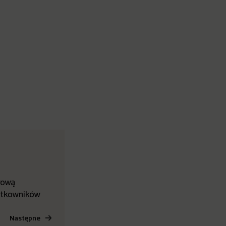
rową
ytkowników
Następne