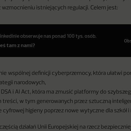
 wzmocnieniu istniejących regulacji. Celem jest:
inkedInie obserwuje nas ponad 100 tys. osób.
Ob
teś tam z nami?
e wspólnej definicji cyberprzemocy, która ułatwi 
rategii narodowych,
a DSA i AI Act, która ma zmusić platformy do szybsz
 treści, w tym generowanych przez sztuczną intelige
cyfrowej higieny poprzez nowe wytyczne dla szkół i n
 częścią działań Unii Europejskiej na rzecz bezpieczni