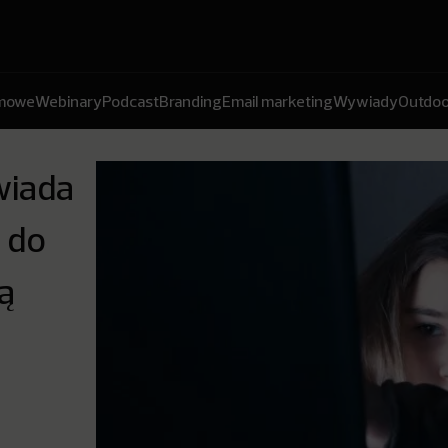
amowe
Webinary
Podcast
Branding
Email marketing
Wywiady
Outdoo
wiada
i do
ą