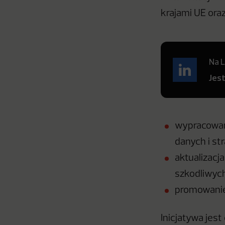
krajami UE oraz
Na L
Jes
wypracowani
danych i st
aktualizacj
szkodliwych
promowanie 
Inicjatywa jest