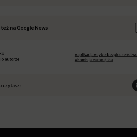
 też na Google News
ko
#aplikacja
#cyberbezpieczeństw
j o autorze
#komisja europejska
o czytasz: