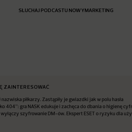
SŁUCHAJ PODCASTU NOWYMARKETING
IĘ ZAINTERESOWAĆ
 nazwiska piłkarzy. Zastąpiły je gwiazdki jak w polu hasła
ko 404”: gra NASK edukuje i zachęca do dbania o higienę cyf
 wyłączy szyfrowanie DM-ów. Ekspert ESET o ryzyku dla uż