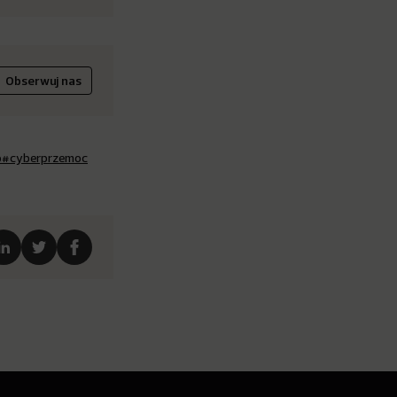
Obserwuj nas
o
#cyberprzemoc