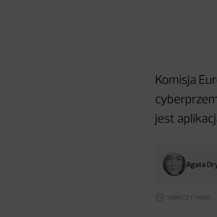
Komisja Eur
cyberprzem
jest aplikac
Agata Dr
1 MIN CZYTANIA