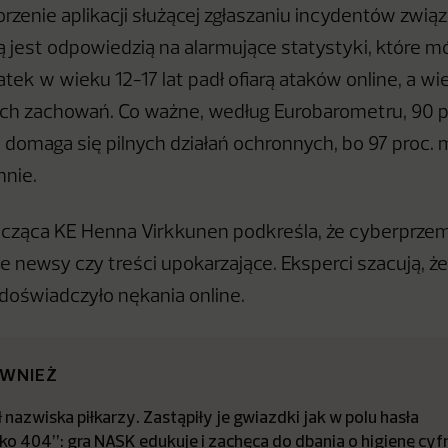
rzenie aplikacji służącej zgłaszaniu incydentów zwią
jest odpowiedzią na alarmujące statystyki, które mó
tek w wieku 12-17 lat padł ofiarą ataków online, a wie
ch zachowań. Co ważne, według Eurobarometru, 90 p
domaga się pilnych działań ochronnych, bo 97 proc. 
nnie.
ząca KE Henna Virkkunen podkreśla, że cyberprzemo
ake newsy czy treści upokarzające. Eksperci szacują, że
 doświadczyło nękania online.
ÓWNIEŻ
 nazwiska piłkarzy. Zastąpiły je gwiazdki jak w polu hasła
ko 404”: gra NASK edukuje i zachęca do dbania o higienę cyf