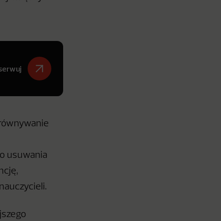
serwuj
porównywanie
ego usuwania
ncję,
auczycieli.
ejszego