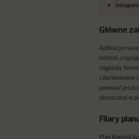
Instagram
Główne zał
Aplikacja ma u
infolinii, z o
nagrania. Komi
członkowskie U
powstać jeszcze
skuteczna w p
Filary plan
Plan Komisji Eu