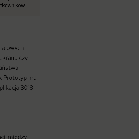
ytkowników
krajowych
 ekranu czy
państwa
w. Prototyp ma
plikacja 3018,
acji między