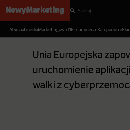
AI
Social media
Marketingowa 11
E-commerce
Kampanie rekl
Unia Europejska zapo
uruchomienie aplikacj
walki z cyberprzemoc