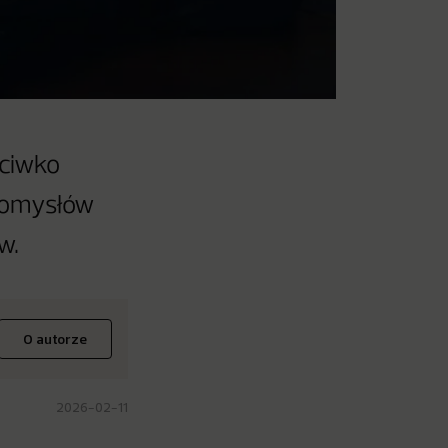
eciwko
 pomysłów
w.
O autorze
2026-02-11