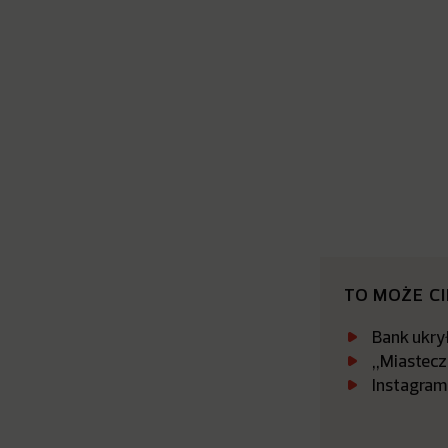
TO MOŻE C
Bank ukrył
„Miastecz
Instagram