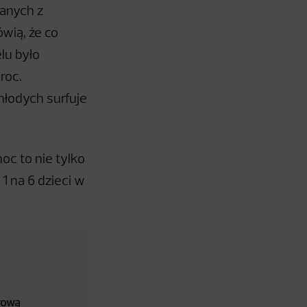
zanych z
wią, że co
lu było
roc.
młodych surfuje
c to nie tylko
 1 na 6 dzieci w
rową