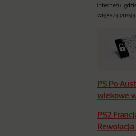
internetu, gdzi
większą presją
PS Po Austr
wiekowe w
PS2 Francj
Rewolucja 