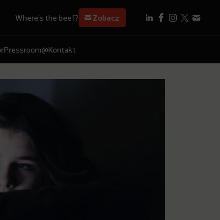
Where's the beef?
Zobacz
r
Pressroom
@Kontakt