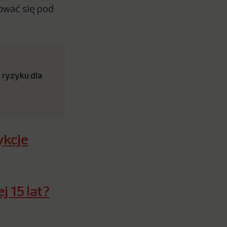
dować się pod
 ryzyku dla
ykcje
j 15 lat?