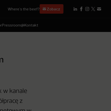
Where's the beef?
Zobacz
r
Pressroom
@Kontakt
m
k w kanale
łpracę z