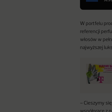
W portfelu pro
referencji perf
włosów w pełny
najwyższej luk
– Cieszymy się
współpracę z n