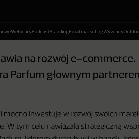
amowe
Webinary
Podcast
Branding
Email marketing
Wywiady
Outdoo
stawia na rozwój e-commerce.
ra Parfum głównym partnere
u
l mocno inwestuje w rozwój swoich mare
 W tym celu nawiązała strategiczną wspó