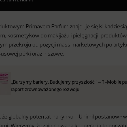
duktowym Primavera Parfum znajduje się kilkadziesią
um, kosmetyków do makijażu i pielęgnacji, produktów 
m przekroju od pozycji mass marketowych po artyku
susowej półki oraz niszowe.
„Burzymy bariery. Budujemy przyszłość” – T-Mobile pub
raport zrównoważonego rozwoju
, że globalny potentat na rynku – Unimil postanowił w
ami. Wierzymy, że zainicjowana kooperacja to począt