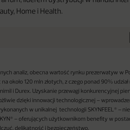
arfum, liderem dystrybucji w handlu in
eauty, Home i Health.
nych analiz, obecna wartość rynku prezerwatyw w P
 na około 120 mln złotych, z czego ponad 90% udział
nimil i Durex. Uzyskanie przewagi konkurencyjnej pie
ożliwie dzięki innowacji technologicznej – wprowadze
ykonanych w unikalnej technologii SKYNFEEL® – ni
KYN® – oferujących użytkownikom benefity w posta
zuć, delikatność i bezpieczeństwo.