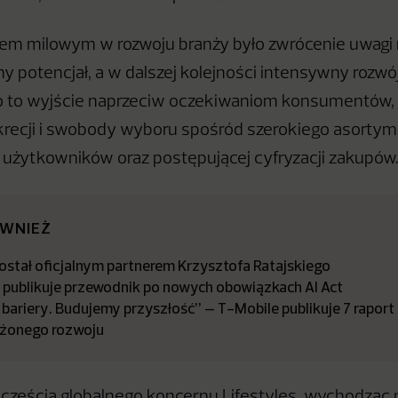
iem milowym w rozwoju branży było zwrócenie uwagi
y potencjał, a w dalszej kolejności intensywny rozwó
ło to wyjście naprzeciw oczekiwaniom konsumentów, 
recji i swobody wyboru spośród szerokiego asortym
użytkowników oraz postępującej cyfryzacji zakupów
ÓWNIEŻ
stał oficjalnym partnerem Krzysztofa Ratajskiego
a publikuje przewodnik po nowych obowiązkach AI Act
bariery. Budujemy przyszłość” – T-Mobile publikuje 7 raport
żonego rozwoju
 częścią globalnego koncernu Lifestyles, wychodząc