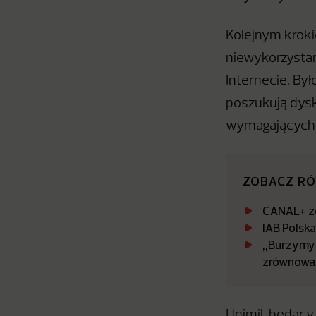
Kolejnym krok
niewykorzystan
Internecie. By
poszukują dysk
wymagających 
ZOBACZ R
CANAL+ zo
IAB Polsk
„Burzymy 
zrównowa
Unimil, będący