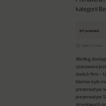
Primavera P
kategorii B
inf. prasowa
1 MIN CZYTANIA
Według dostęp
szacowana jest
dwóch firm – U
liderów było m
prezerwatyw w
prezerwatyw S
zmysłowych odc