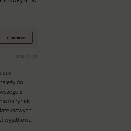
ternetowym w
O autorze
2019-03-28
olsce
 należy do
rwszego z
niu na rynek
elateksowych
ci wyjątkowo