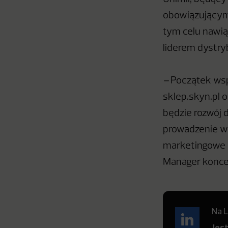
obowiązującym
tym celu nawią
liderem dystry
–
Początek ws
sklep.skyn.pl 
będzie rozwój 
prowadzenie ws
marketingowe d
Manager koncer
Na L
Jes