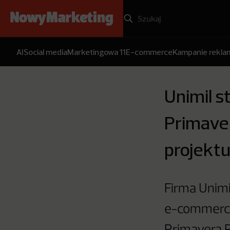
AI
Social media
Marketingowa 11
E-commerce
Kampanie rekl
Unimil 
Primave
projekt
Firma Unimi
e-commerce.