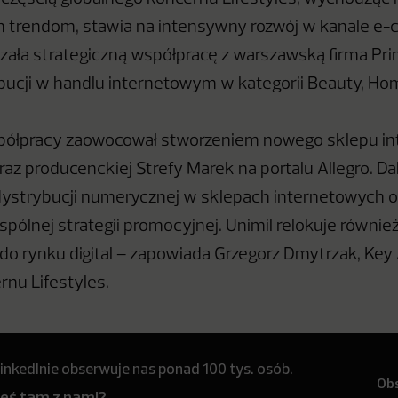
 trendom, stawia na intensywny rozwój w kanale e
zała strategiczną współpracę z warszawską firma Pr
bucji w handlu internetowym w kategorii Beauty, Hom
półpracy zaowocował stworzeniem nowego sklepu i
oraz producenckiej Strefy Marek na portalu Allegro. D
dystrybucji numerycznej w sklepach internetowych o
pólnej strategii promocyjnej. Unimil relokuje równi
o rynku digital – zapowiada Grzegorz Dmytrzak, Key
nu Lifestyles.
inkedInie obserwuje nas ponad 100 tys. osób.
Ob
teś tam z nami?