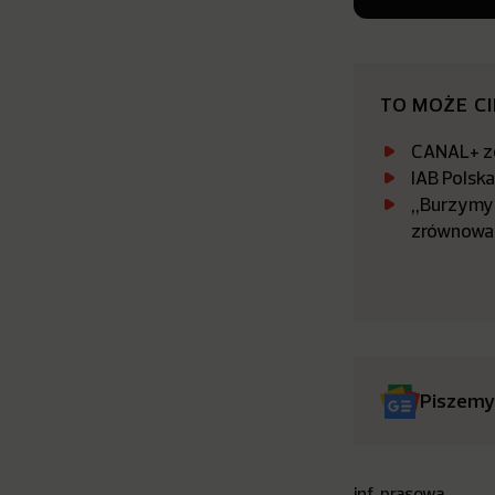
TO MOŻE C
CANAL+ zo
IAB Polsk
„Burzymy 
zrównowa
Piszemy
inf. prasowa