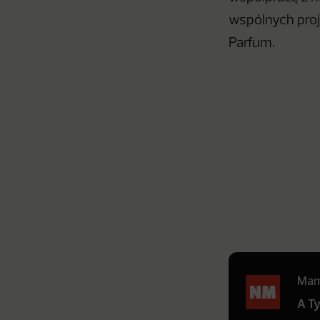
wspólnych proj
Parfum.
Mamy
A T