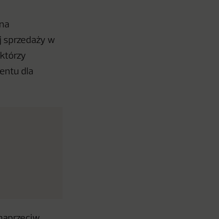
 na
j sprzedaży w
którzy
entu dla
.
 naprzeciw