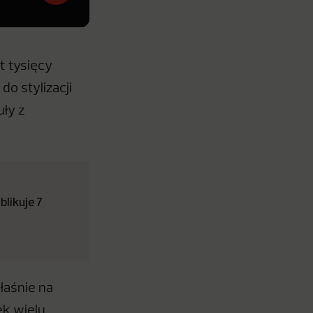
t tysięcy
do stylizacji
ły z
likuje 7
łaśnie na
ek wielu