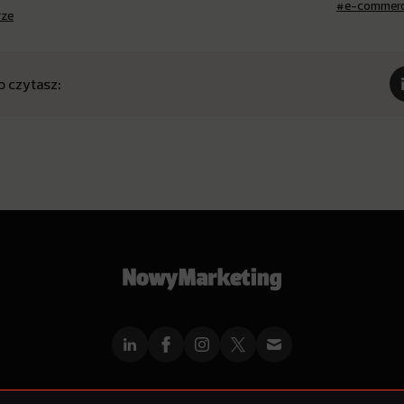
#e-commer
rze
o czytasz: