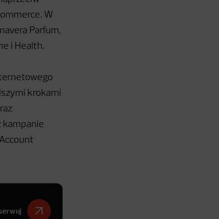
-commerce. W
imavera Parfum,
e i Health.
nternetowego
alszymi krokami
raz
eż kampanie
 Account
serwuj