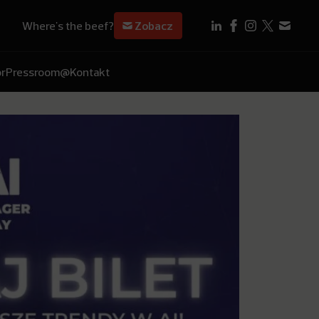
Where's the beef?
Zobacz
r
Pressroom
@Kontakt