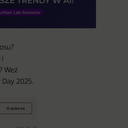
aosu?
 i
ą? Weź
r Day 2025.
O autorze
2025-05-28