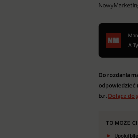
NowyMarketing
Mamy
A T
Do rozdania ma
odpowiedzieć n
b.r.
Dołącz do 
TO MOŻE C
Upoluj bi