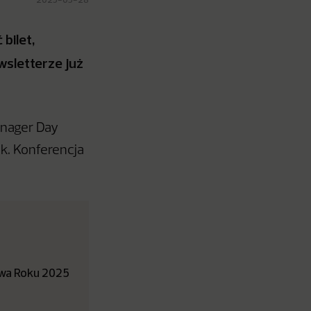
bilet,
wsletterze już
anager Day
ek. Konferencja
łowa Roku 2025