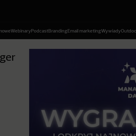
amowe
Webinary
Podcast
Branding
Email marketing
Wywiady
Outdoo
ager