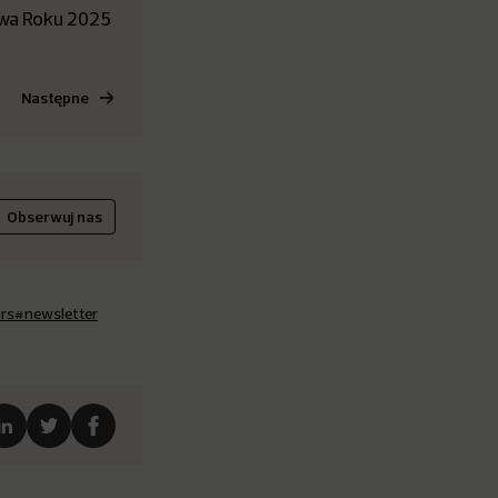
łowa Roku 2025
Następne
Obserwuj nas
rs
#newsletter