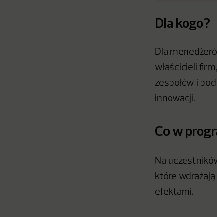
Dla kogo?
Dla menedżerów,
właścicieli fi
zespołów i pod
innowacji.
Co w prog
Na uczestnikó
które wdrażają
efektami.