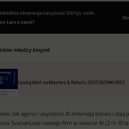
inkedInie obserwuje nas ponad 100 tys. osób.
Ob
teś tam z nami?
ntów między innymi:
Upoluj bilet na Masters & Robots 2025 [KONKURS]
ło: Jak agenci i asystenci AI zmieniają biznes i dają 
sta: Scenariusze rozwoju firm w świecie AI (2-5-10 la