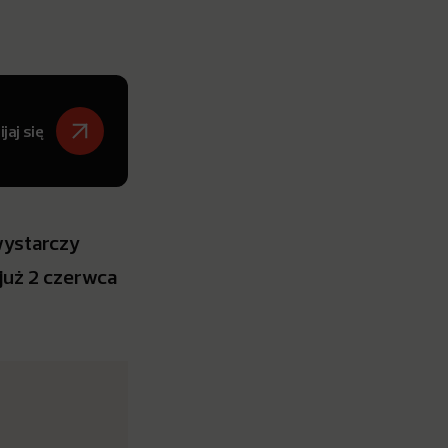
jaj się
wystarczy
już 2 czerwca