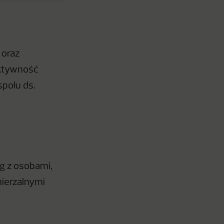
 oraz
ektywność
połu ds.
ng z osobami,
mierzalnymi