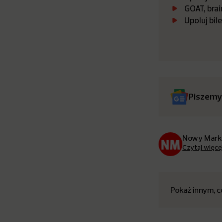
GOAT, brai
Upoluj bi
Piszemy
Nowy Mark
Czytaj więce
Pokaż innym, c