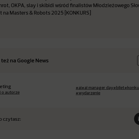
nrot, OKPA, slay i skibidi wśród finalistów Młodzieżowego S
let na Masters & Robots 2025 [KONKURS]
 też na Google News
eting
#ai
#ai manager day
#bilet
#konku
j o autorze
#wydarzenie
o czytasz: