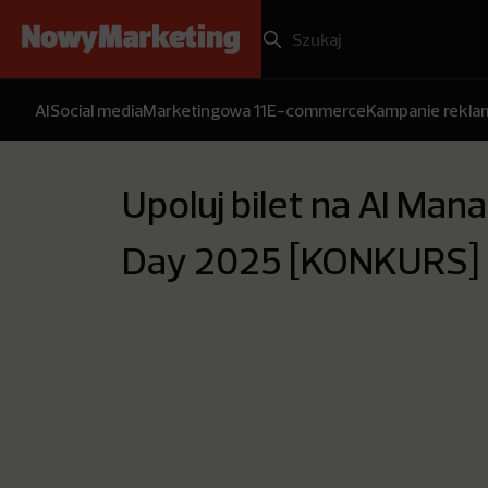
AI
Social media
Marketingowa 11
E-commerce
Kampanie rekl
Upoluj bilet na AI Man
Day 2025 [KONKURS]