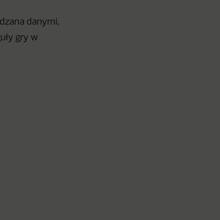
ędzana danymi,
guły gry w