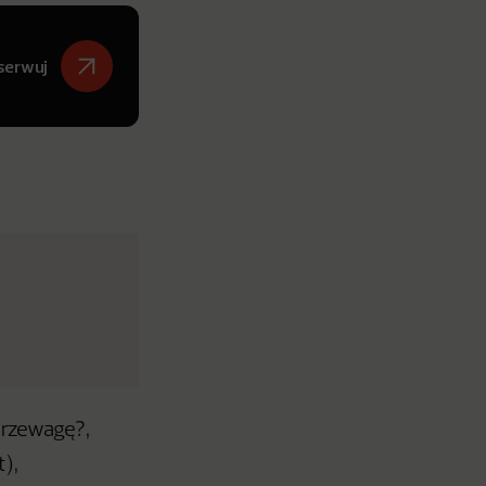
serwuj
przewagę?,
t),