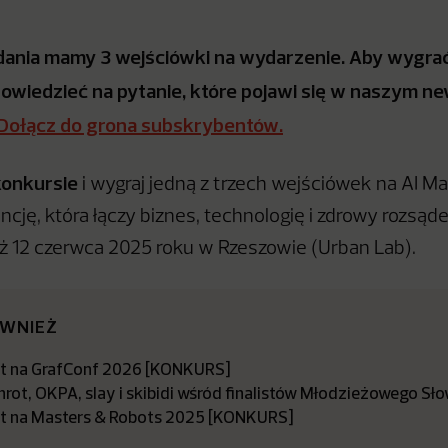
ania mamy 3 wejściówki na wydarzenie. Aby wygrać 
wiedzieć na pytanie, które pojawi się w naszym ne
Dołącz do grona subskrybentów.
konkursie
i wygraj jedną z trzech wejściówek na AI M
cję, która łączy biznes, technologię i zdrowy rozsąd
uż 12 czerwca 2025 roku w Rzeszowie (Urban Lab).
ÓWNIEŻ
let na GrafConf 2026 [KONKURS]
nrot, OKPA, slay i skibidi wśród finalistów Młodzieżowego S
let na Masters & Robots 2025 [KONKURS]