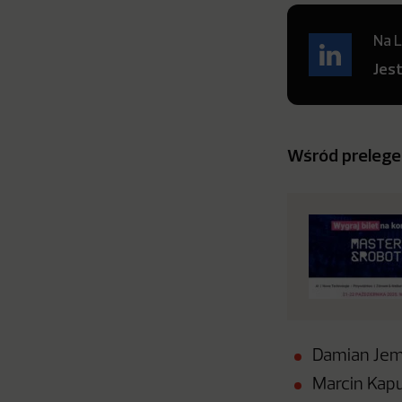
Na L
Jes
Wśród prelege
Damian Jemio
Marcin Kapu