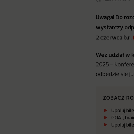
Uwaga! Do rozd
wystarczy odpo
2 czerwca b.r.
Weź udział w 
2025 – konferen
odbędzie się j
ZOBACZ R
Upoluj bi
GOAT, brai
Upoluj bi