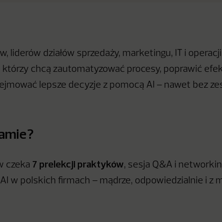
 liderów działów sprzedaży, marketingu, IT i operacji
rm, którzy chcą zautomatyzować procesy, poprawić ef
ejmować lepsze decyzje z pomocą AI – nawet bez zes
ramie?
7 prelekcji praktyków
w czeka
, sesja Q&A i networki
 AI w polskich firmach – mądrze, odpowiedzialnie i z 