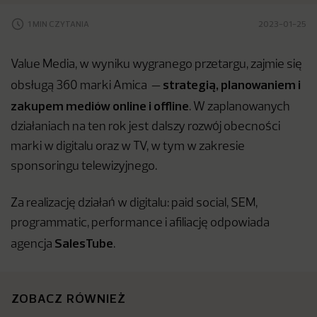
1 MIN CZYTANIA
2023-01-25
Value Media, w wyniku wygranego przetargu, zajmie się
strategią, planowaniem i
obsługą 360 marki Amica —
zakupem mediów online i offline
. W zaplanowanych
działaniach na ten rok jest dalszy rozwój obecności
marki w digitalu oraz w TV, w tym w zakresie
sponsoringu telewizyjnego.
Za realizację działań w digitalu: paid social, SEM,
programmatic, performance i afiliację odpowiada
SalesTube
agencja
.
ZOBACZ RÓWNIEŻ