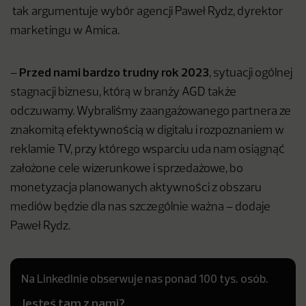
tak argumentuje wybór agencji Paweł Rydz, dyrektor
marketingu w Amica.
Przed nami bardzo trudny rok 2023
–
, sytuacji ogólnej
stagnacji biznesu, którą w branży AGD także
odczuwamy. Wybraliśmy zaangażowanego partnera ze
znakomitą efektywnością w digitalu i rozpoznaniem w
reklamie TV, przy którego wsparciu uda nam osiągnąć
założone cele wizerunkowe i sprzedażowe, bo
monetyzacja planowanych aktywności z obszaru
mediów będzie dla nas szczególnie ważna – dodaje
Paweł Rydz.
Na LinkedInie obserwuje nas ponad 100 tys. osób.
Jesteś tam z nami?