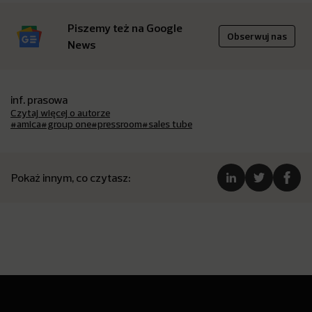
Piszemy też na Google
Obserwuj nas
News
inf. prasowa
Czytaj więcej o autorze
#amica
#group one
#pressroom
#sales tube
Pokaż innym, co czytasz: